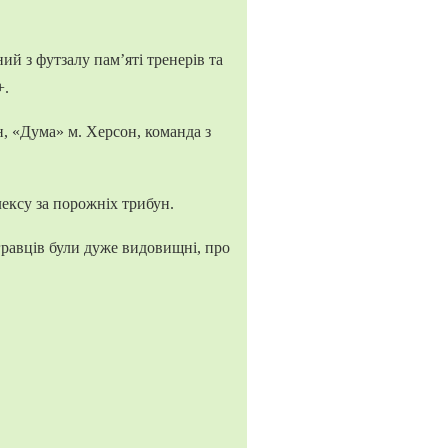
ий з футзалу пам’яті тренерів та
+.
н, «Дума» м. Херсон, команда з
ексу за порожніх трибун.
 гравців були дуже видовищні, про