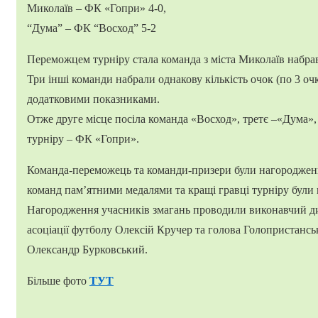
Миколаїв – ФК «Гопри» 4-0,
“Дума” – ФК “Восход” 5-2
Переможцем турніру стала команда з міста Миколаїв набра
Три інші команди набрали однакову кількість очок (по 3 очк
додатковими показниками.
Отже друге місце посіла команда «Восход», третє –«Дума», 
турніру – ФК «Гопри».
Команда-переможець та команди-призери були нагородженн
команд пам’ятними медалями та кращі гравці турніру були
Нагородження учасників змагань проводили виконавчий ди
асоціації футболу Олексій Кручер та голова Голопристанськ
Олександр Бурковський.
Більше фото
ТУТ