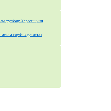
анам футболу Херсонщини
имском клубе ждут лета ›