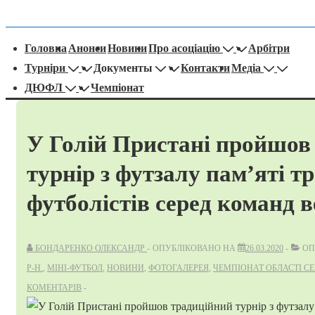
оловна
Головна
Анонси
Новини
Про асоціацію
Арбітри
авігація
Турніри
Документы
Контакти
Медіа
ДЮФЛ
Чемпіонат
У Голій Пристані пройшов
турнір з футзалу пам’яті тр
футболістів серед команд в
БОНДАРЕНКО ОЛЕКСАНДР
ОПУБЛІКОВАНО НА
26.03.2020
ОП
Р-Н.
,
МІНІ-ФУТБОЛ
,
НОВИНИ
,
ФОТОГАЛЕРЕЯ
,
ЧЕМПІОНАТ ОБЛАСТІ СЕ
КОМЕНТАРІВ