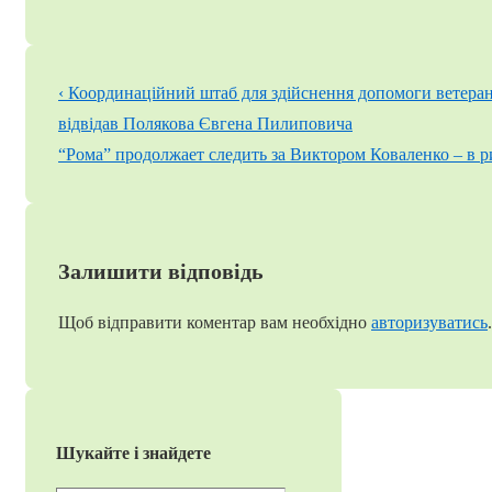
Навігація
Попередній
‹ Координаційний штаб для здійснення допомоги ветер
записів
запис
відвідав Полякова Євгена Пилиповича
Наступний
“Рома” продолжает следить за Виктором Коваленко – в р
запис
Залишити відповідь
Щоб відправити коментар вам необхідно
авторизуватись
.
Шукайте і знайдете