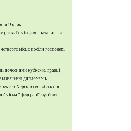
вши 9 очок.
и), тож їх місця визначались за
четверте місце посіли господарі
і почесними кубками, гравці
 відзначенні дипломами.
ректор Херсонської обласної
ої міської федерації футболу