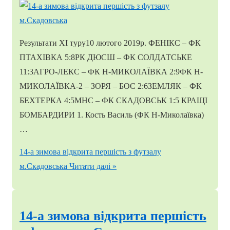
Результати ХІ туру10 лютого 2019р. ФЕНІКС – ФК
ПТАХІВКА 5:8РК ДЮСШ – ФК СОЛДАТСЬКЕ
11:3АГРО-ЛЕКС – ФК Н-МИКОЛАЇВКА 2:9ФК Н-
МИКОЛАЇВКА-2 – ЗОРЯ – БОС 2:6ЗЕМЛЯК – ФК
БЕХТЕРКА 4:5МНС – ФК СКАДОВСЬК 1:5 КРАЩІ
БОМБАРДИРИ 1. Кость Василь (ФК Н-Миколаївка)
…
14-а зимова відкрита першість з футзалу
м.Скадовська
Читати далі »
14-а зимова відкрита першість