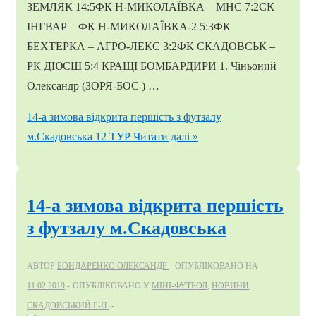
ЗЕМЛЯК 14:5ФК Н-МИКОЛАЇВКА – МНС 7:2СК
ІНГВАР – ФК Н-МИКОЛАЇВКА-2 5:3ФК
БЕХТЕРКА – АГРО-ЛЕКС 3:2ФК СКАДОВСЬК –
РК ДЮСШ 5:4 КРАЩІ БОМБАРДИРИ 1. Чіньоний
Олександр (ЗОРЯ-БОС ) …
14-а зимова відкрита першість з футзалу
м.Скадовська 12 ТУР
Читати далі »
14-а зимова відкрита першість
з футзалу м.Скадовська
АВТОР
БОНДАРЕНКО ОЛЕКСАНДР
ОПУБЛІКОВАНО НА
11.02.2019
ОПУБЛІКОВАНО У
МІНІ-ФУТБОЛ
,
НОВИНИ
,
СКАДОВСЬКИЙ Р-Н.