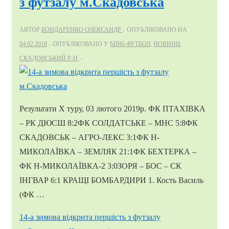
з футзалу м.Скадовська
АВТОР
БОНДАРЕНКО ОЛЕКСАНДР
ОПУБЛІКОВАНО НА
04.02.2019
ОПУБЛІКОВАНО У
МІНІ-ФУТБОЛ
,
НОВИНИ
,
СКАДОВСЬКИЙ Р-Н.
Результати Х туру, 03 лютого 2019р. ФК ПТАХІВКА
– РК ДЮСШ 8:2ФК СОЛДАТСЬКЕ – МНС 5:8ФК
СКАДОВСЬК – АГРО-ЛЕКС 3:1ФК Н-
МИКОЛАЇВКА – ЗЕМЛЯК 21:1ФК БЕХТЕРКА –
ФК Н-МИКОЛАЇВКА-2 3:0ЗОРЯ – БОС – СК
ІНГВАР 6:1 КРАЩІ БОМБАРДИРИ 1. Кость Василь
(ФК …
14-а зимова відкрита першість з футзалу