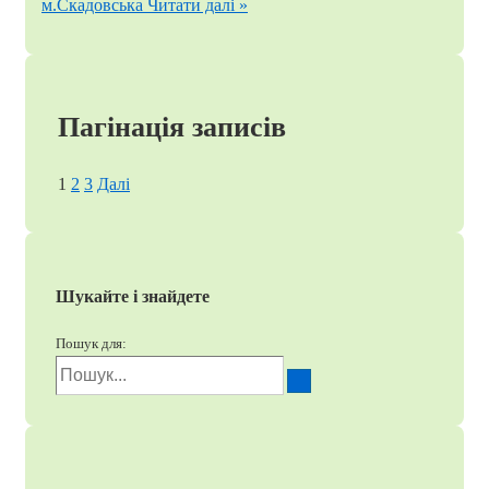
м.Скадовська
Читати далі »
Пагінація записів
1
2
3
Далі
Шукайте і знайдете
Пошук для: