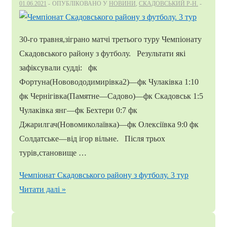
01.06.2021
ОПУБЛІКОВАНО У
НОВИНИ
,
СКАДОВСЬКИЙ Р-Н.
30-го травня,зіграно матчі третього туру Чемпіонату
Скадовського району з футболу. Результати які
зафіксували судді: фк
Фортуна(Нововододимирівка2)—фк Чулаківка 1:10
фк Чернігівка(Памятне—Садово)—фк Скадовськ 1:5
Чулаківка янг—фк Бехтери 0:7 фк
Джарилгач(Новомиколаївка)—фк Олексіївка 9:0 фк
Солдатське—від ігор вільне. Після трьох
турів,становище …
Чемпіонат Скадовського району з футболу. 3 тур
Читати далі »