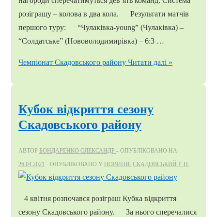
нагороди сперечатимуться дев’ять команд. Система
розіграшу – колова в два кола. Результати матчів
першого туру: “Чулаківка-young” (Чулаківка) –
“Солдатське” (Нововолодимирівка) – 6:3 …
Чемпіонат Скадовського району
Читати далі »
Кубок відкриття сезону
Скадовського району
АВТОР
БОНДАРЕНКО ОЛЕКСАНДР
ОПУБЛІКОВАНО НА
26.04.2021
ОПУБЛІКОВАНО У
НОВИНИ
,
СКАДОВСЬКИЙ Р-Н.
4 квітня розпочався розіграш Кубка відкриття
сезону Скадовського району. За нього сперечалися