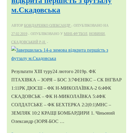
відкрита першість з футзалу
м.Скадовська
АВТОР
БОНДАРЕНКО ОЛЕКСАНДР
ОПУБЛІКОВАНО НА
27.02.2019
ОПУБЛІКОВАНО У
МІНІ-ФУТБОЛ
,
НОВИНИ
,
СКАДОВСЬКИЙ Р-Н.
Результати ХІІІ туру24 лютого 2019р. ФК
ПТАХІВКА – ЗОРЯ – БОС 3:7ФЕНІКС – СК ІНГВАР
1:11РК ДЮСШ – ФК Н-МИКОЛАЇВКА-2 6:4ФК
СКАДОВСЬК – ФК Н-МИКОЛАЇВКА 5:4ФК
СОЛДАТСЬКЕ – ФК БЕХТЕРКА 2:2(0:1)МНС –
ЗЕМЛЯК 10:2 КРАЩІ БОМБАРДИРИ 1. Чіньоний
Олександр (ЗОРЯ-БОС …