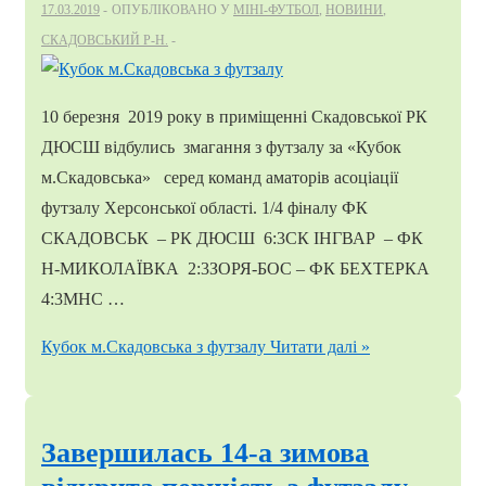
17.03.2019
ОПУБЛІКОВАНО У
МІНІ-ФУТБОЛ
,
НОВИНИ
,
СКАДОВСЬКИЙ Р-Н.
10 березня 2019 року в приміщенні Скадовської РК
ДЮСШ відбулись змагання з футзалу за «Кубок
м.Скадовська» серед команд аматорів асоціації
футзалу Херсонської області. 1/4 фіналу ФК
СКАДОВСЬК – РК ДЮСШ 6:3СК ІНГВАР – ФК
Н-МИКОЛАЇВКА 2:3ЗОРЯ-БОС – ФК БЕХТЕРКА
4:3МНС …
Кубок м.Скадовська з футзалу
Читати далі »
Завершилась 14-а зимова