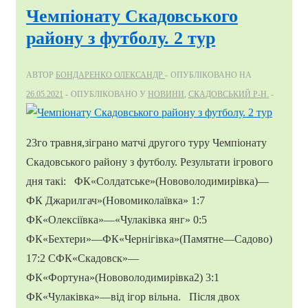
Чемпіонату Скадовського
району з футболу. 2 тур
АВТОР
БОНДАРЕНКО ОЛЕКСАНДР
ОПУБЛІКОВАНО НА
26.05.2021
ОПУБЛІКОВАНО У
НОВИНИ
,
СКАДОВСЬКИЙ Р-Н.
23го травня,зіграно матчі другого туру Чемпіонату
Скадовського району з футболу. Результати ігрового
дня такі: ФК«Солдатське»(Нововолодимирівка)—
ФК Джарилгач»(Новомиколаївка» 1:7
ФК«Олексіївка»—«Чулаківка янг» 0:5
ФК«Бехтери»—ФК«Чернігівка»(Памятне—Садово)
17:2 СФК«Скадовск»—
ФК«Фортуна»(Нововолодимирівка2) 3:1
ФК«Чулаківка»—від ігор вільна. Після двох