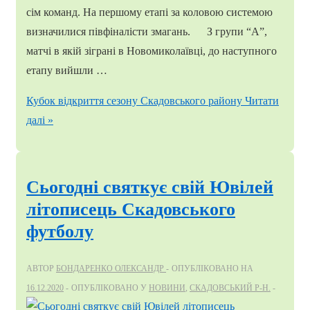
сім команд. На першому етапі за коловою системою
визначилися півфіналісти змагань. З групи “А”,
матчі в якій зіграні в Новомиколаївці, до наступного
етапу вийшли …
Кубок відкриття сезону Скадовського району
Читати
далі »
Сьогодні святкує свій Ювілей
літописець Скадовського
футболу
АВТОР
БОНДАРЕНКО ОЛЕКСАНДР
ОПУБЛІКОВАНО НА
16.12.2020
ОПУБЛІКОВАНО У
НОВИНИ
,
СКАДОВСЬКИЙ Р-Н.