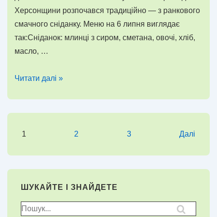
Херсонщини розпочався традиційно — з ранкового
смачного сніданку. Меню на 6 липня виглядає
так:Сніданок: млинці з сиром, сметана, овочі, хліб,
масло, …
Шостий
Читати далі »
день
у
таборі
для
Пагінація
1
2
3
Далі
дітей
записів
з
Херсонщини
в
ШУКАЙТЕ І ЗНАЙДЕТЕ
межах
Пошук
проєкту