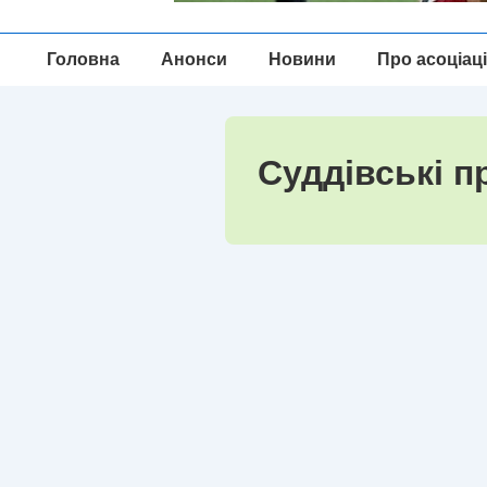
Головна
Головна
Анонси
Новини
Про асоціац
Навігація
Суддівські п