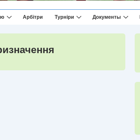
ію
Арбітри
Турніри
Документы
ризначення