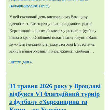
У цей святковий день висловлюємо Вам щиру
вдячність за багаторічну працю, відданість рідній
Херсонщині та вагомий внесок у розвиток футболу
нашого краю. Особливої поваги заслуговують Ваша
мужність і незламність, адже сьогодні Ви стоїте на
захисті нашої України, її незалежності, свободи …
Сьогодні
Читати далі »
свій
День
народження
31 травня 2026 року у Вроцлаві
відзначає
відбувся VI благодійний турнір
голова
з футболу «Херсонщина та
Херсонської
Крим – це Україна».
обласної