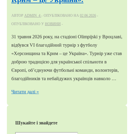
асоціації
АВТОР
ADMIN_4
ОПУБЛІКОВАНО НА
02.06.2026
футболу
ОПУБЛІКОВАНО У
НОВИНИ
Сергій
Володимирович
31 травня 2026 року, на стадіоні Olimpijski у Вроцлаві,
Хлань!
відбувся VI благодійний турнір з футболу
«Херсонщина та Крим – це Україна». Турнір уже став
доброю традицією для української спільноти в
Європі, об’єднуючи футбольні команди, волонтерів,
благодійників та небайдужих українців навколо …
31
Читати далі »
травня
2026
року
Шукайте і знайдете
у
Вроцлаві