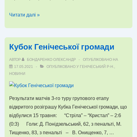
Відкритий
Читати далі »
Чемпіонат
Генічеської
громади
Кубок Генічеської громади
АВТОР
БОНДАРЕНКО ОЛЕКСАНДР
ОПУБЛІКОВАНО НА
17.05.2021
ОПУБЛІКОВАНО У
ГЕНІЧЕСЬКИЙ Р-Н.
,
НОВИНИ
Результати матчів 3-го туру групового етапу
відкритого розіграшу Кубка Генічеської громади, що
відбулися 15 травня: “Стріла” – “Кристал” – 2:6
(0:3) Голи: Д. Понідзельський, 62, з пенальті, М.
Тищенко, 83, з пенальті – В. Онищенко, 7, …