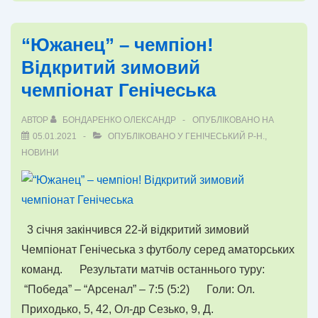
з
футзалу
“Южанец” – чемпіон!
Відкритий зимовий
чемпіонат Генічеська
АВТОР
БОНДАРЕНКО ОЛЕКСАНДР
ОПУБЛІКОВАНО НА
05.01.2021
ОПУБЛІКОВАНО У
ГЕНІЧЕСЬКИЙ Р-Н.
,
НОВИНИ
3 січня закінчився 22-й відкритий зимовий
Чемпіонат Генічеська з футболу серед аматорських
команд. Результати матчів останнього туру:
“Победа” – “Арсенал” – 7:5 (5:2) Голи: Ол.
Приходько, 5, 42, Ол-др Сезько, 9, Д.