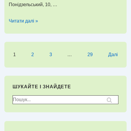
Понідзельський, 10, …
“Южанец”
Читати далі »
–
чемпіон!
Відкритий
зимовий
Пагінація
1
2
3
…
29
Далі
чемпіонат
записів
Генічеська
ШУКАЙТЕ І ЗНАЙДЕТЕ
Пошук
для: