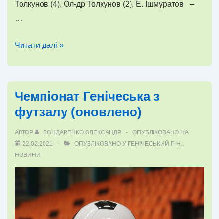
Толкунов (4), Ол-др Толкунов (2), Е. Ішмуратов –
…
Чемпіонат
Читати далі »
Генічеська
з
футзалу
Чемпіонат Генічеська з
8
футзалу (оновлено)
тур
АВТОР
БОНДАРЕНКО ОЛЕКСАНДР
ОПУБЛІКОВАНО НА
22.02.2021
ОПУБЛІКОВАНО У
ГЕНІЧЕСЬКИЙ Р-Н.
,
НОВИНИ