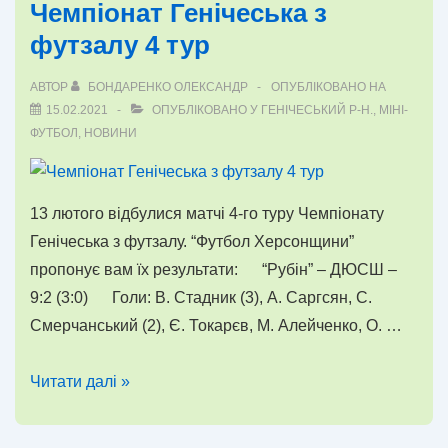
Чемпіонат Генічеська з
(оновлено)
футзалу 4 тур
АВТОР
БОНДАРЕНКО ОЛЕКСАНДР
ОПУБЛІКОВАНО НА
15.02.2021
ОПУБЛІКОВАНО У
ГЕНІЧЕСЬКИЙ Р-Н.
,
МІНІ-
ФУТБОЛ
,
НОВИНИ
13 лютого відбулися матчі 4-го туру Чемпіонату
Генічеська з футзалу. “Футбол Херсонщини”
пропонує вам їх результати: “Рубін” – ДЮСШ –
9:2 (3:0) Голи: В. Стадник (3), А. Саргсян, С.
Смерчанський (2), Є. Токарєв, М. Алейченко, О. …
Чемпіонат
Читати далі »
Генічеська
з