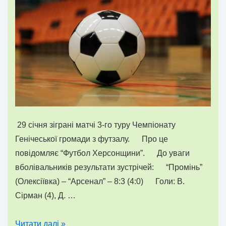
29 січня зіграні матчі 3-го туру Чемпіонату
Генічеської громади з футзалу. Про це
повідомляє “Футбол Херсонщини”. До уваги
вболівальників результати зустрічей: “Промінь”
(Олексіївка) – “Арсенал” – 8:3 (4:0) Голи: В.
Сірман (4), Д. …
Чемпіонат
Читати далі »