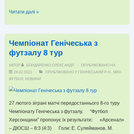
Кубок
Читати далі »
Генічеської
громади
Чемпіонат Генічеська з
футзалу 8 тур
АВТОР
БОНДАРЕНКО ОЛЕКСАНДР
ОПУБЛІКОВАНО НА
28.02.2021
ОПУБЛІКОВАНО У
ГЕНІЧЕСЬКИЙ Р-Н.
,
МІНІ-
ФУТБОЛ
,
НОВИНИ
27 лютого зіграні матчі передостаннього 8-го туру
Чемпіонату Генічеська з футзалу. “Футбол
Херсонщини” пропонує їх результати: «Арсенал»
– ДЮСШ – 8:3 (4:3) Голи: Е. Сулейманов, М.