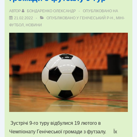
АВТОР
БОНДАРЕНКО ОЛЕКСАНДР
ОПУБЛІКОВАНО НА
21.02.2022
ОПУБЛІКОВАНО У
ГЕНІЧЕСЬКИЙ Р-Н.
,
МІНІ-
ФУТБОЛ
,
НОВИНИ
Зустрічі 9-го туру відбулися 19 лютого в
Чемпіонату Генічеської громади з футзалу. Їх