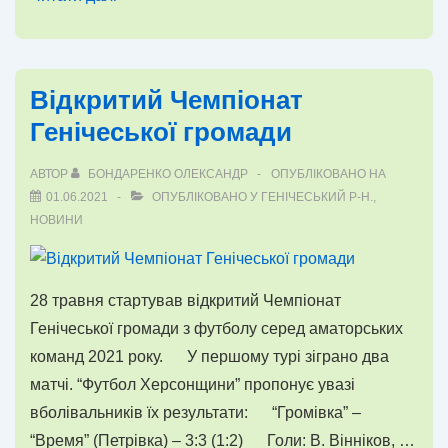
Генічеської
громади
з
Відкритий Чемпіонат
футзалу
Генічеської громади
АВТОР
БОНДАРЕНКО ОЛЕКСАНДР
ОПУБЛІКОВАНО НА
01.06.2021
ОПУБЛІКОВАНО У
ГЕНІЧЕСЬКИЙ Р-Н.
,
НОВИНИ
28 травня стартував відкритий Чемпіонат
Генічеської громади з футболу серед аматорських
команд 2021 року. У першому турі зіграно два
матчі. “Футбол Херсонщини” пропонує увазі
вболівальників їх результати: “Громівка” –
“Время” (Петрівка) – 3:3 (1:2) Голи: В. Вінніков, …