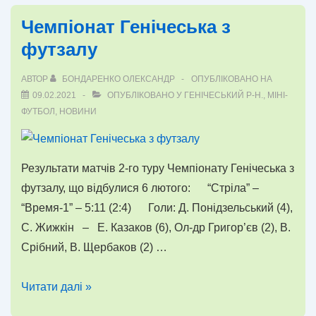
футзалу
Чемпіонат Генічеська з
4
футзалу
тур
АВТОР
БОНДАРЕНКО ОЛЕКСАНДР
ОПУБЛІКОВАНО НА
09.02.2021
ОПУБЛІКОВАНО У
ГЕНІЧЕСЬКИЙ Р-Н.
,
МІНІ-
ФУТБОЛ
,
НОВИНИ
Результати матчів 2-го туру Чемпіонату Генічеська з
футзалу, що відбулися 6 лютого: “Стріла” –
“Время-1” – 5:11 (2:4) Голи: Д. Понідзельський (4),
С. Жижкін – Е. Казаков (6), Ол-др Григор’єв (2), В.
Срібний, В. Щербаков (2) …
Чемпіонат
Читати далі »
Генічеська