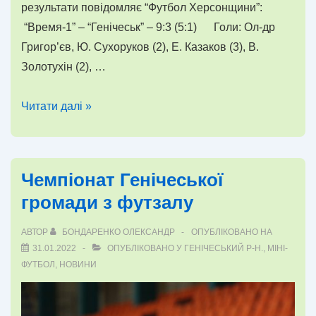
результати повідомляє “Футбол Херсонщини”:
“Время-1” – “Генічеськ” – 9:3 (5:1) Голи: Ол-др
Григор’єв, Ю. Сухоруков (2), Е. Казаков (3), В.
Золотухін (2), …
Чемпіонат
Читати далі »
Генічеської
громади
з
Чемпіонат Генічеської
футзалу
громади з футзалу
9
тур
АВТОР
БОНДАРЕНКО ОЛЕКСАНДР
ОПУБЛІКОВАНО НА
31.01.2022
ОПУБЛІКОВАНО У
ГЕНІЧЕСЬКИЙ Р-Н.
,
МІНІ-
ФУТБОЛ
,
НОВИНИ