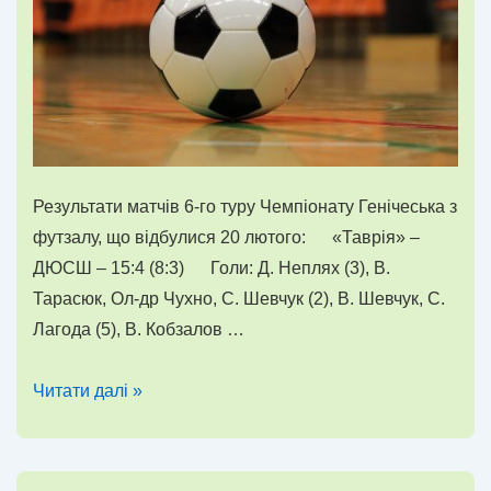
Результати матчів 6-го туру Чемпіонату Генічеська з
футзалу, що відбулися 20 лютого: «Таврія» –
ДЮСШ – 15:4 (8:3) Голи: Д. Неплях (3), В.
Тарасюк, Ол-др Чухно, С. Шевчук (2), В. Шевчук, С.
Лагода (5), В. Кобзалов …
Чемпіонат
Читати далі »
Генічеська
з
футзалу