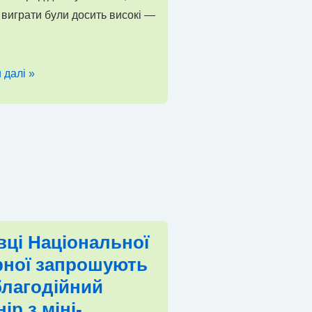
виграти були досить високі —
о
 далі »
ожця
су
и
и
вці Національної
рної запрошують
благодійний
ір з міні-
ї”