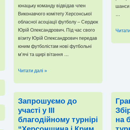
юнацьку команду відвідав член
шанси 
Виконавчого комітету Херсонської
…
обласної асоціації футболу – Сердюк
Юрій Олександрович. Під час свого
Вітаєм
Читати
візиту Юрій Олександрович передав
перем
юним футболістам нові футбольні
конкур
м’ячі та щирі вітання …
“квитк
на
Член
Читати далі »
матч
Виконавчого
збірної
комітету
Україн
Херсонської
у
Запрошуємо до
Гра
обласної
Лізі
участі у III
Збі
асоціації
Націй
благодійному турнірі
на 
футболу
проти
“Херсонщина і Крим
турн
Сердюк
Албані