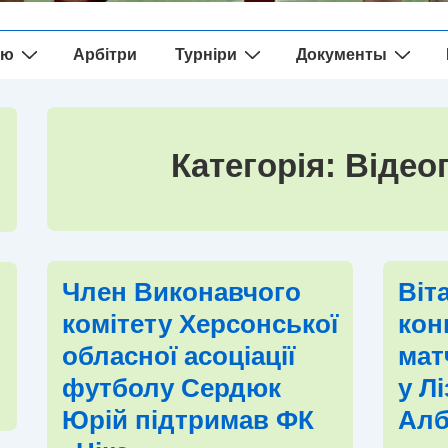
ію
Арбітри
Турніри
Документы
Категорія:
Відео
Член Виконавчого
Віт
комітету Херсонської
кон
обласної асоціації
мат
футболу Сердюк
у Л
Юрій підтримав ФК
Алб