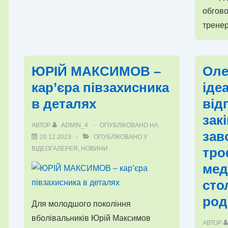
обгово
трене
ЮРІЙ МАКСИМОВ –
Оле
кар’єра півзахисника
іде
в деталях
від
зак
АВТОР
ADMIN_4
ОПУБЛІКОВАНО НА
зав
20.12.2023
ОПУБЛІКОВАНО У
ВІДЕОГАЛЕРЕЯ
,
НОВИНИ
тро
мед
сто
род
Для молодшого покоління
вболівальників Юрій Максимов
АВТОР