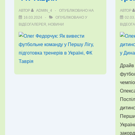
Україна”
“Херс
(ВІДЕО)
і
АВТОР
ADMIN_4
ОПУБЛІКОВАНО НА
АВТОР
16.03.2024
ОПУБЛІКОВАНО У
02.03
Крим
ВІДЕОГАЛЕРЕЯ
,
НОВИНИ
ВІДЕОГ
—
це
Україна
ВІДЕО
Драйв 
футбо
чемпіо
Олекс
Поспі
дитинс
Перши
Україн
закорд