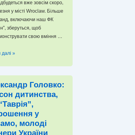
ідбудеться вже зовсім скоро,
езня у місті Wroclaw. Більше
манд, включаючи наш ФК
н”, зберуться, щоб
монструвати свою вміння …
 далі »
альної
ї
шують
ксандр Головко:
сон дитинства,
ійний
“Таврія”,
рошення у
амо, молоді
лу
нери України