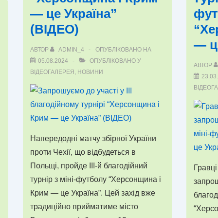
Юрій
— це Україна”
фут
підтримав
(ВІДЕО)
“Хе
ФК
— ц
«Ніка»
АВТОР
ADMIN_4
ОПУБЛІКОВАНО НА
05.08.2024
ОПУБЛІКОВАНО У
АВТОР
ВІДЕОГАЛЕРЕЯ
,
НОВИНИ
23.03
ВІДЕОГ
Напередодні матчу збірної України
проти Чехії, що відбудеться в
Польщі, пройде III-й благодійний
Гравці
турнір з міні-футболу “Херсонщина і
запрош
Крим — це Україна”. Цей захід вже
благод
традиційно прийматиме місто
“Херсо