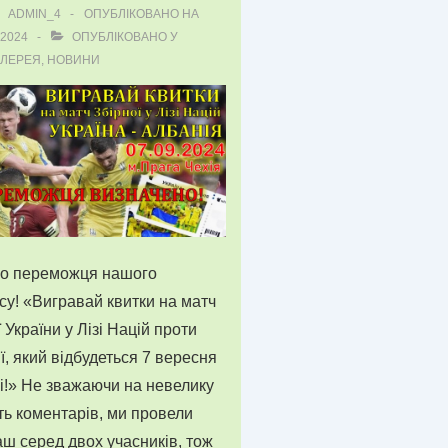
ADMIN_4
ОПУБЛІКОВАНО НА
.2024
ОПУБЛІКОВАНО У
АЛЕРЕЯ
,
НОВИНИ
мо переможця нашого
су! «Вигравай квитки на матч
ї України у Лізі Націй проти
ї, який відбудеться 7 вересня
і!» Не зважаючи на невелику
сть коментарів, ми провели
аш серед двох учасників, тож