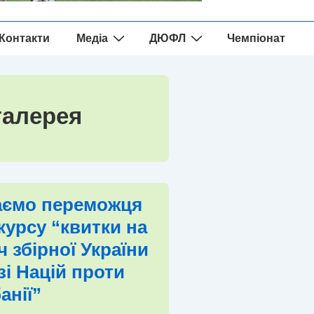
Контакти
Медіа
ДЮФЛ
Чемпіонат
галерея
аємо переможця
курсу “квитки на
ч збірної України
ізі Націй проти
анії”