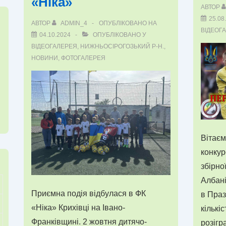
«Ніка»
АВТОР
25.08
АВТОР
ADMIN_4
ОПУБЛІКОВАНО НА
ВІДЕОГ
04.10.2024
ОПУБЛІКОВАНО У
ВІДЕОГАЛЕРЕЯ
,
НИЖНЬОСІРОГОЗЬКИЙ Р-Н.
,
НОВИНИ
,
ФОТОГАЛЕРЕЯ
Вітає
конкур
збірно
Албані
Приємна подія відбулася в ФК
в Праз
«Ніка» Крихівці на Івано-
кількі
Франківщині. 2 жовтня дитячо-
розігр