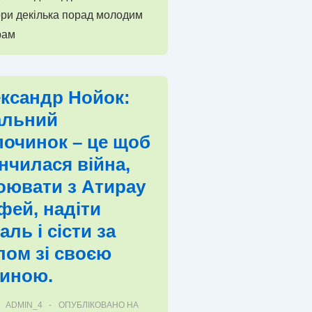
ри декілька порад молодим
рам
ксандр Нойок:
альний
починок – це щоб
інчилася війна,
оювати з Атирау
фей, надіти
аль і сісти за
лом зі своєю
иною.
ADMIN_4
ОПУБЛІКОВАНО НА