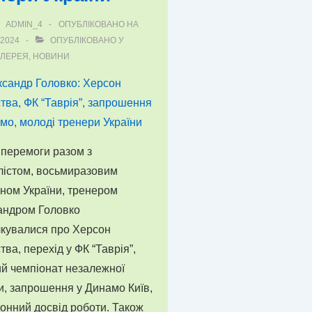
онщина
ADMIN_4
ОПУБЛІКОВАНО НА
.2024
ОПУБЛІКОВАНО У
АЛЕРЕЯ
,
НОВИНИ
”.
перемоги разом з
лістом, восьмиразовим
ном України, тренером
андром Головко
лкувалися про Херсон
тва, перехід у ФК “Таврія”,
й чемпіонат незалежної
и, запрошення у Динамо Київ,
онний досвід роботи. Також