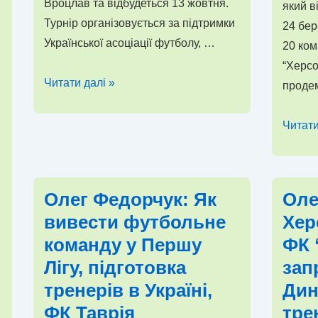
Вроцлав та відбудеться 13 жовтня.
який в
Турнір організовується за підтримки
24 бер
Української асоціації футболу, …
20 ко
“Херсо
Запрошуємо
Читати далі »
проде
до
участі
Гравці
Читати
у
Націон
III
Збірно
благодійному
запро
Олег Федорчук: Як
Оле
турнірі
на
вивести футбольне
Хер
“Херсонщина
благод
команду у Першу
ФК 
і
турнір
Крим
Лігу, підготовка
зап
з
—
міні-
тренерів в Україні,
Дин
це
футбо
ФК Таврія
тре