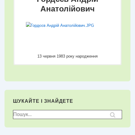
Анатолійович
13 червня 1983 року народження
Володін Володимир
Співаковський
Хлань Сергій
Володимирович
Миколайович
Олександр
Володимирович
ШУКАЙТЕ І ЗНАЙДЕТЕ
Пошук
для:
29 червня 1972 року народження