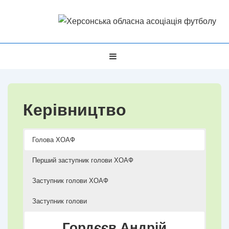
↓
Перейти
до
основного
Головна
МЕНЮ
вмісту
Навігація
Керівництво
Голова ХОАФ
Перший заступник голови ХОАФ
Заступник голови ХОАФ
Заступник голови
Гордєєв Андрій