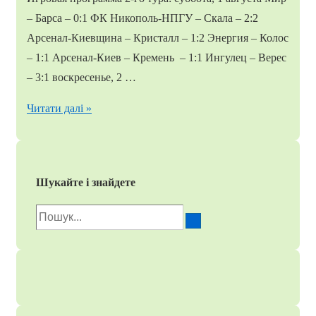
– Барса – 0:1 ФК Никополь-НПГУ – Скала – 2:2
Арсенал-Киевщина – Кристалл – 1:2 Энергия – Колос
– 1:1 Арсенал-Киев – Кремень – 1:1 Ингулец – Верес
– 3:1 воскресенье, 2 …
Вторая
Читати далі »
лига.
Обзор
2-
Шукайте і знайдете
го
тура
Пошук
для: