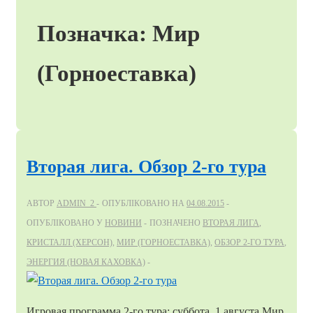
Позначка:
Мир
(Горноеставка)
Вторая лига. Обзор 2-го тура
АВТОР
ADMIN_2
ОПУБЛІКОВАНО НА
04.08.2015
ОПУБЛІКОВАНО У
НОВИНИ
ПОЗНАЧЕНО
ВТОРАЯ ЛИГА
,
КРИСТАЛЛ (ХЕРСОН)
,
МИР (ГОРНОЕСТАВКА)
,
ОБЗОР 2-ГО ТУРА
,
ЭНЕРГИЯ (НОВАЯ КАХОВКА)
Игровая программа 2-го тура: суббота, 1 августа Мир