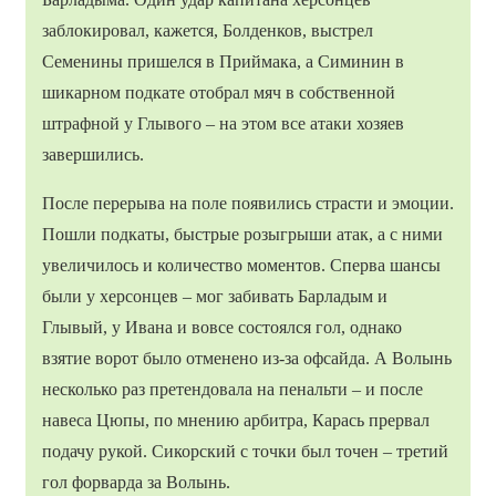
заблокировал, кажется, Болденков, выстрел
Семенины пришелся в Приймака, а Симинин в
шикарном подкате отобрал мяч в собственной
штрафной у Глывого – на этом все атаки хозяев
завершились.
После перерыва на поле появились страсти и эмоции.
Пошли подкаты, быстрые розыгрыши атак, а с ними
увеличилось и количество моментов. Сперва шансы
были у херсонцев – мог забивать Барладым и
Глывый, у Ивана и вовсе состоялся гол, однако
взятие ворот было отменено из-за офсайда. А Волынь
несколько раз претендовала на пенальти – и после
навеса Цюпы, по мнению арбитра, Карась прервал
подачу рукой. Сикорский с точки был точен – третий
гол форварда за Волынь.