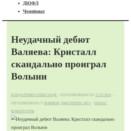
ДЮФЛ
Чемпіонат
Неудачный дебют
Валяева: Кристалл
скандально проиграл
Волыни
БОНДАРЕНКО ОЛЕКСАНДР
ОПУБЛІКОВАНО НА
12.10.2020
ОПУБЛІКОВАНО У
НОВИНИ
,
ПФЛ ПЕРША ЛІГА
НЕМАЄ
КОМЕНТАРІВ