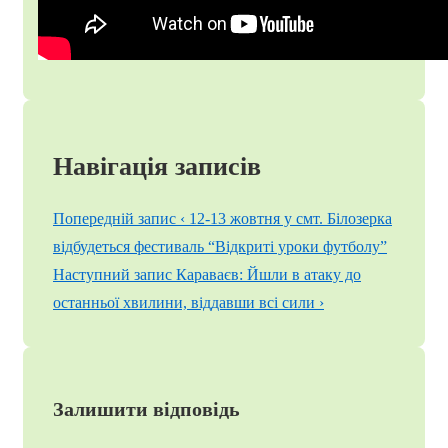
Навігація записів
Попередній запис
‹ 12-13 жовтня у смт. Білозерка
відбудеться фестиваль “Відкриті уроки футболу”
Наступний запис
Караваєв: Йшли в атаку до
останньої хвилини, віддавши всі сили ›
Залишити відповідь