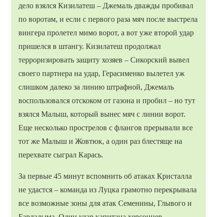
дело взялся Кизилатеш – Джемаль дважды пробивал
по воротам, и если с первого раза мяч после выстрела
вингера пролетел мимо ворот, а вот уже второй удар
пришелся в штангу. Кизилатеш продолжал
терроризировать защиту хозяев – Сикорский вывел
своего партнера на удар, Герасименко вылетел уж
слишком далеко за линию штрафной, Джемаль
воспользовался отскоком от газона и пробил – но тут
взялся Малыш, который вынес мяч с линии ворот.
Еще несколько прострелов с флангов прерывали все
тот же Малыш и Жовтюк, а один раз блестяще на
перехвате сыграл Карась.
За первые 45 минут вспомнить об атаках Кристалла
не удастся – команда из Луцка грамотно перекрывала
все возможные зоны для атак Семенины, Глывого и
Барладыма. Один удар капитана херсонцев