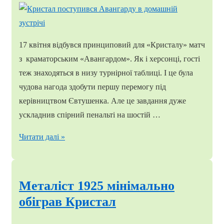
17 квітня відбувся принциповий для «Кристалу» матч
з краматорським «Авангардом». Як і херсонці, гості
теж знаходяться в низу турнірної таблиці. І це була
чудова нагода здобути першу перемогу під
керівництвом Євтушенка. Але це завдання дуже
ускладнив спірний пенальті на шостій …
Кристал
Читати далі »
поступився
Авангарду
в
Металіст 1925 мінімально
домашній
обіграв Кристал
зустрічі