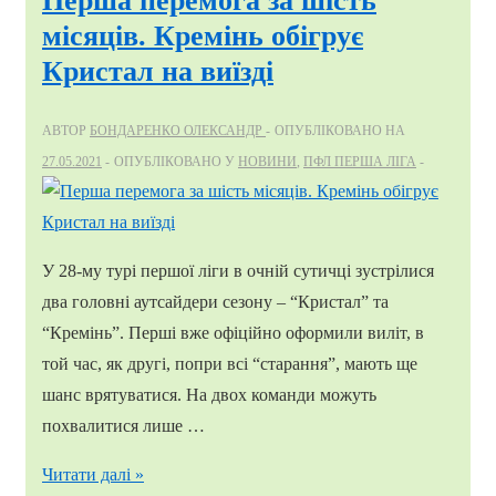
Перша перемога за шість
з
місяців. Кремінь обігрує
посади
Кристал на виїзді
головного
тренера
АВТОР
БОНДАРЕНКО ОЛЕКСАНДР
ОПУБЛІКОВАНО НА
Кристала
27.05.2021
ОПУБЛІКОВАНО У
НОВИНИ
,
ПФЛ ПЕРША ЛІГА
У 28-му турі першої ліги в очній сутичці зустрілися
два головні аутсайдери сезону – “Кристал” та
“Кремінь”. Перші вже офіційно оформили виліт, в
той час, як другі, попри всі “старання”, мають ще
шанс врятуватися. На двох команди можуть
похвалитися лише …
Перша
Читати далі »