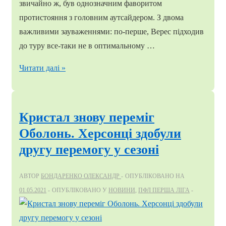
звичайно ж, був однозначним фаворитом
протистояння з головним аутсайдером. З двома
важливими зауваженнями: по-перше, Верес підходив
до туру все-таки не в оптимальному …
Верес
Читати далі »
у
восьмий
раз
Кристал знову переміг
поспіль
Оболонь. Херсонці здобули
виграв
другу перемогу у сезоні
вдома.
Кристал
АВТОР
БОНДАРЕНКО ОЛЕКСАНДР
ОПУБЛІКОВАНО НА
не
01.05.2021
ОПУБЛІКОВАНО У
НОВИНИ
,
ПФЛ ПЕРША ЛІГА
втримав
нічию