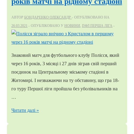
років матчі на рідному стадіоні
АВТОР
БОНДАРЕНКО ОЛЕКСАНДР
ОПУБЛІКОВАНО НА
26.03.2021
ОПУБЛІКОВАНО У
НОВИНИ
,
ПФЛ ПЕРША ЛІГА
Знаковий матч для футбольного клубу Полісся, який
через 16 років, 3 місяці і 27 днів зіграв свій перший
поєдинок на Центральному міському стадіоні в
Житомирі. І незважаючи на ту обставину, що гра 18-
го туру Першої ліги пройшла без уболівальників на
…
Полісся
Читати далі »
зіграло
внічию