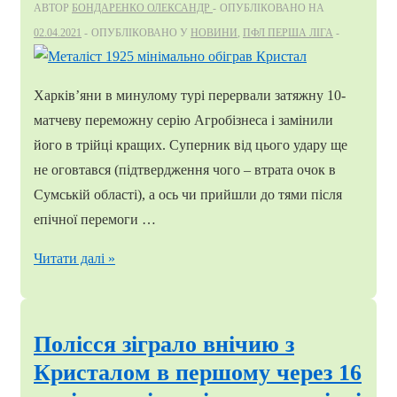
АВТОР
БОНДАРЕНКО ОЛЕКСАНДР
ОПУБЛІКОВАНО НА
02.04.2021
ОПУБЛІКОВАНО У
НОВИНИ
,
ПФЛ ПЕРША ЛІГА
Харків’яни в минулому турі перервали затяжну 10-
матчеву переможну серію Агробізнеса і замінили
його в трійці кращих. Суперник від цього удару ще
не оговтався (підтвердження чого – втрата очок в
Сумській області), а ось чи прийшли до тями після
епічної перемоги …
Металіст
Читати далі »
1925
мінімально
обіграв
Полісся зіграло внічию з
Кристал
Кристалом в першому через 16