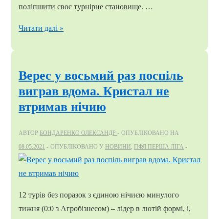
поліпшити своє турнірне становище. …
Прикарпаття
Читати далі »
в
більшості
вириває
Верес у восьмий раз поспіль
перемогу
виграв вдома. Кристал не
у
втримав нічию
Кристала.
Є
АВТОР
БОНДАРЕНКО ОЛЕКСАНДР
ОПУБЛІКОВАНО НА
перший
08.05.2021
ОПУБЛІКОВАНО У
НОВИНИ
,
ПФЛ ПЕРША ЛІГА
виліт
чемпіонату
12 турів без поразок з єдиною нічиєю минулого
тижня (0:0 з Агробізнесом) – лідер в лютій формі, і,