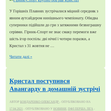
сезоні
У Горішніх Плавнях зустрічалися міцний середняк з
явним аутсайдером нинішнього чемпіонату. Обидва
суперники підійшли до гри з затяжними безвиграшну
серіями. Гірник-Спорт не знає смаку перемоги вже
шість ігор поспіль: дві нічиї і чотири поразки, а
Кристал з 31 жовтня не …
Гірник-
Читати далі »
Спорт
крупно
обіграв
Кристал поступився
Кристал
Авангарду в домашній зустрічі
АВТОР
БОНДАРЕНКО ОЛЕКСАНДР
ОПУБЛІКОВАНО НА
17.04.2021
ОПУБЛІКОВАНО У
НОВИНИ
,
ПФЛ ПЕРША ЛІГА