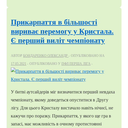
перемога
за
шість
Прикарпаття в більшості
місяців.
вириває перемогу у Кристала.
Кремінь
Є перший виліт чемпіонату
обігрує
Кристал
АВТОР
БОНДАРЕНКО ОЛЕКСАНДР
ОПУБЛІКОВАНО НА
на
17.05.2021
ОПУБЛІКОВАНО У
ПФЛ ПЕРША ЛІГА
виїзді
У битві аутсайдерів міг визначитися перший невдаха
чемпіонату, якому доведеться опуститися в Другу
лігу. Для цього Кристалу вистачало навіть нічиєї, не
кажучи про поразку. Прикарпаття, у якого ще гра в
запасі, має можливість в очному протистоянні