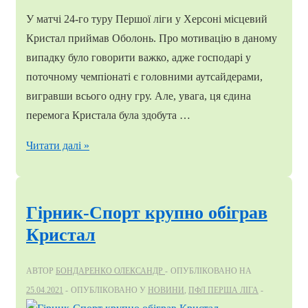
У матчі 24-го туру Першої ліги у Херсоні місцевий
Кристал приймав Оболонь. Про мотивацію в даному
випадку було говорити важко, адже господарі у
поточному чемпіонаті є головними аутсайдерами,
вигравши всього одну гру. Але, увага, ця єдина
перемога Кристала була здобута …
Кристал
Читати далі »
знову
переміг
Оболонь.
Гірник-Спорт крупно обіграв
Херсонці
Кристал
здобули
другу
АВТОР
БОНДАРЕНКО ОЛЕКСАНДР
ОПУБЛІКОВАНО НА
перемогу
25.04.2021
ОПУБЛІКОВАНО У
НОВИНИ
,
ПФЛ ПЕРША ЛІГА
у