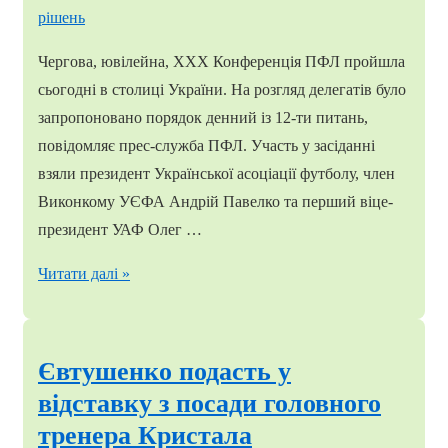
Чергова, ювілейна, ХХХ Конференція ПФЛ пройшла
сьогодні в столиці України. На розгляд делегатів було
запропоновано порядок денний із 12-ти питань,
повідомляє прес-служба ПФЛ. Участь у засіданні
взяли президент Української асоціації футболу, член
Виконкому УЄФА Андрій Павелко та перший віце-
президент УАФ Олег …
ХХХ
Читати далі »
Конференція
ПФЛ
ухвалила
Євтушенко подасть у
низку
відставку з посади головного
важливих
тренера Кристала
рішень