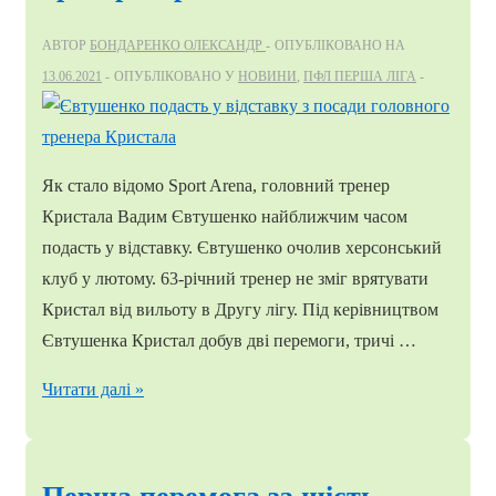
АВТОР
БОНДАРЕНКО ОЛЕКСАНДР
ОПУБЛІКОВАНО НА
13.06.2021
ОПУБЛІКОВАНО У
НОВИНИ
,
ПФЛ ПЕРША ЛІГА
Як стало відомо Sport Arena, головний тренер
Кристала Вадим Євтушенко найближчим часом
подасть у відставку. Євтушенко очолив херсонський
клуб у лютому. 63-річний тренер не зміг врятувати
Кристал від вильоту в Другу лігу. Під керівництвом
Євтушенка Кристал добув дві перемоги, тричі …
Євтушенко
Читати далі »
подасть
у
відставку