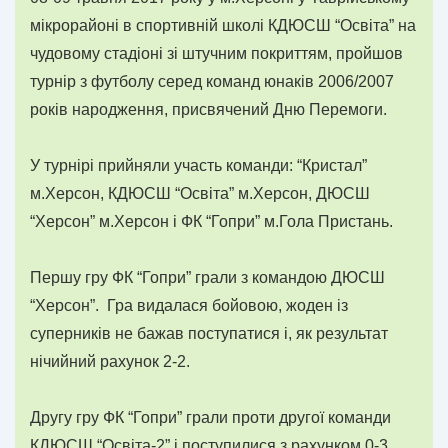
мікрорайоні в спортивній школі КДЮСШ “Освіта” на
чудовому стадіоні зі штучним покриттям, пройшов
турнір з футболу серед команд юнаків 2006/2007
років народження, присвячений Дню Перемоги.
У турнірі прийняли участь команди: “Кристал”
м.Херсон, КДЮСШ “Освіта” м.Херсон, ДЮСШ
“Херсон” м.Херсон і ФК “Гопри” м.Гола Пристань.
Першу гру ФК “Гопри” грали з командою ДЮСШ
“Херсон”. Гра видалася бойовою, жоден із
суперників не бажав поступатися і, як результат
нічийний рахунок 2-2.
Другу гру ФК “Гопри” грали проти другої команди
КДЮСШ “Освіта-2” і поступилися з рахунком 0-3,