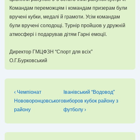
Командам переможцям і командам призерам були
вручені кубки, медалі й грамоти. Усім командам
були вручені солодощі. Турнір пройшов у дружній
атмосфері і подарував дітям Гарні емоції.
Директор ГМЦФЗН “Спорт для всіх”
О.Г.Бурковський
Навігація
Попередній
Наступний
‹ Чемпіонат
Іванівський “Водовод”
запис
запис
записів
Нововоронцовського
виборов кубок району з
району
футболу ›