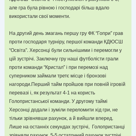
але гра була рівною і господарі більш вдало
використали свої моменти.
На другий день змагань першу гру ФК “Гопри” грав
проти господаря турніру, першої команди КДЮСШ
“Освіта”. Херсонці були сильнішими і перемогли у
цій зустрічі. Заключну гру наші футболісти грали
проти команди “Кристал” і при перемозі над
суперником займали третє місце і бронзові
нагороди.Перший тайм пройшов при повній ігровій
перевазі і, як результат 4-1 на користь
Голопристанської команди. У другому таймі
Херсонці додали і зуміли переломити хід гри, не
тільки зрівнявши рахунок, а й вийшли вперед.
Лише на останніх секундах зустрічі, Голопристанці
зрівняли рахунок. 5-5 остаточний рахунок зустрічі.