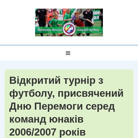
↓
Перейти
до
основного
вмісту
Головна
МЕНЮ
Навігація
Відкритий турнір з
футболу, присвячений
Дню Перемоги серед
команд юнаків
2006/2007 років