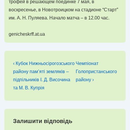
трофей в решающем поединке 7 мая, в
воскресенье, в Новотроицком на стадионе “Старт”
им. А. Н. Пуляева. Начало матча – в 12.00 час.
genicheskrff.at.ua
Навігація
Попередній
Наступний
‹ Кубок Нижньосірогозського
Чемпіонат
запис
запис
записів
району пам’яті земляків –
Голопристанського
підпільників І. Д. Височина
району ›
та М. В. Купрія
Залишити відповідь