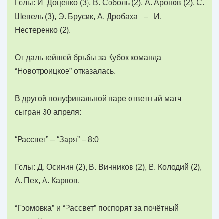
Голы: И. Доценко (3), В. Соболь (2), А. Аронов (2), С.
Шевель (3), Э. Брусик, А. Дробаха – И.
Нестеренко (2).
От дальнейшей брьбы за Кубок команда
“Новотроицкое” отказалась.
В другой полуфинальной паре ответный матч
сыгран 30 апреля:
“Рассвет” – “Заря” – 8:0
Голы: Д. Осинин (2), В. Винников (2), В. Колодий (2),
А. Пех, А. Карпов.
“Громовка” и “Рассвет” поспорят за почётный