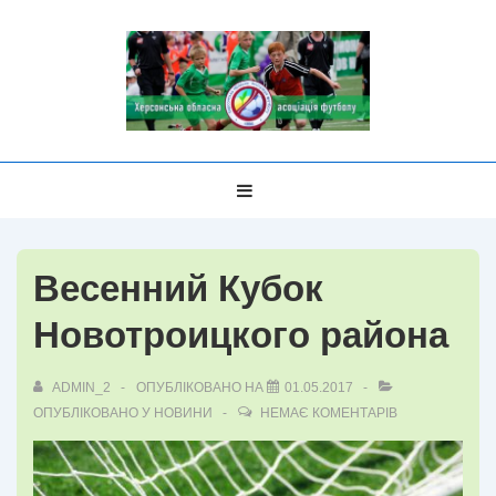
↓
Перейти
до
основного
вмісту
Головна
МЕНЮ
Навігація
Весенний Кубок
Новотроицкого района
ADMIN_2
ОПУБЛІКОВАНО НА
01.05.2017
ОПУБЛІКОВАНО У
НОВИНИ
НЕМАЄ КОМЕНТАРІВ