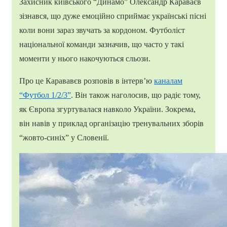
Захисник київського “Динамо” Олександр Караваєв
зізнався, що дуже емоційно сприймає українські пісні
коли вони зараз звучать за кордоном. Футболіст
національної команди зазначив, що часто у такі
моменти у нього накочуються сльози.
Про це Карававєв розповів в інтерв’ю
каналам
“Футбол 1/2/3”
. Він також наголосив, що радіє тому,
як Європа згуртувалася навколо України. Зокрема,
він навів у приклад організацію тренувальних зборів
“жовто-синіх” у Словенії.