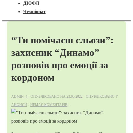
ДЮФЛ
Чемпіонат
“Ти помічаєш сльози”:
захисник “Динамо”
розповів про емоції за
кордоном
ADMIN_4
ОПУБЛІКОВАНО НА
23.05.2022
ОПУБЛІКОВАНО У
АНОНСИ
НЕМАЄ КОМЕНТАРІВ