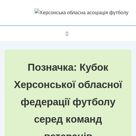
↓
Перейти
до
основного
Головна
МЕНЮ
вмісту
Навігація
Позначка:
Кубок
Херсонської обласної
федерації футболу
серед команд