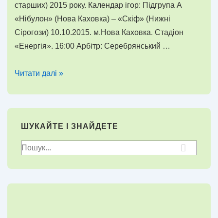
старших) 2015 року. Календар ігор: Підгрупа А
«Нібулон» (Нова Каховка) – «Скіф» (Нижні
Сірогози) 10.10.2015. м.Нова Каховка. Стадіон
«Енергія». 16:00 Арбітр: Серебрянський …
4-
Читати далі »
ий
тур
Кубка
ШУКАЙТЕ І ЗНАЙДЕТЕ
ХОФФ
серед
Пошук
команд
для:
ветеранів