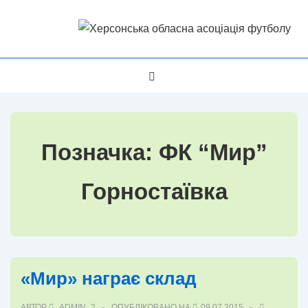
↓
Перейти
до
основного
Головна
МЕНЮ
вмісту
Навігація
Позначка:
ФК “Мир”
Горностаївка
«Мир» награє склад
АВТОР
ADMIN_2
ОПУБЛІКОВАНО НА
09.07.2015