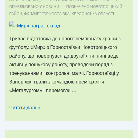
ОПУБЛІКОВАНО У
НОВИНИ
ПОЗНАЧЕНО
НОВОТРОЇЦЬКИЙ
РАЙОН
,
ФК "МИР" ГОРНОСТАЇВКА
,
ХЕРСОНСЬКА ОБЛАСТЬ
Триває підготовка до нового чемпіонату країни з
футболу. «Мир» з Горностаївки Новотроїцького
району, що повернувся до другої ліги, нині веде
активну пошукову роботу, проводячи поряд з
тренуваннями і контрольні матчі. Горностаївці у
Запоріжжі грали з командою прем’єр-ліги
«Металургом» і перемогли …
«Мир»
Читати далі »
награє
склад