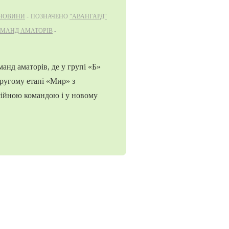
НОВИНИ
ПОЗНАЧЕНО
"АВАНГАРД"
КОМАНД АМАТОРІВ
анд аматорів, де у групі «Б»
ругому етапі «Мир» з
сійною командою і у новому