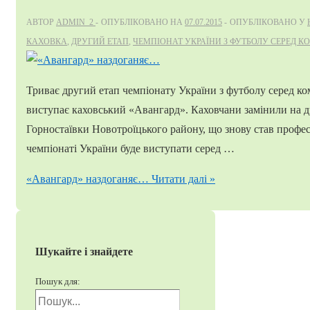
АВТОР
ADMIN_2
ОПУБЛІКОВАНО НА
07.07.2015
ОПУБЛІКОВАНО У
КАХОВКА
,
ДРУГИЙ ЕТАП
,
ЧЕМПІОНАТ УКРАЇНИ З ФУТБОЛУ СЕРЕД 
Триває другий етап чемпіонату України з футболу серед ком
виступає каховський «Авангард». Каховчани замінили на д
Горностаївки Новотроїцького району, що знову став профе
чемпіонаті України буде виступати серед …
«Авангард» наздоганяє…
Читати далі »
Шукайте і знайдете
Пошук для: