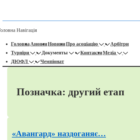
Головна Навігація
Головна
Анонси
Новини
Про асоціацію
Арбітри
Турніри
Документы
Контакти
Медіа
ДЮФЛ
Чемпіонат
Позначка:
другий етап
«Авангард» наздоганяє…