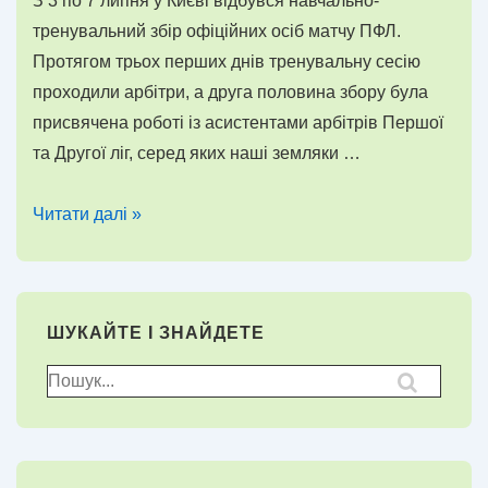
З 3 по 7 липня у Києві відбувся навчально-
тренувальний збір офіційних осіб матчу ПФЛ.
Протягом трьох перших днів тренувальну сесію
проходили арбітри, а друга половина збору була
присвячена роботі із асистентами арбітрів Першої
та Другої ліг, серед яких наші земляки …
Херсонські
Читати далі »
арбітри
ПФЛ
готові
ШУКАЙТЕ І ЗНАЙДЕТЕ
до
сезону
Пошук
для: