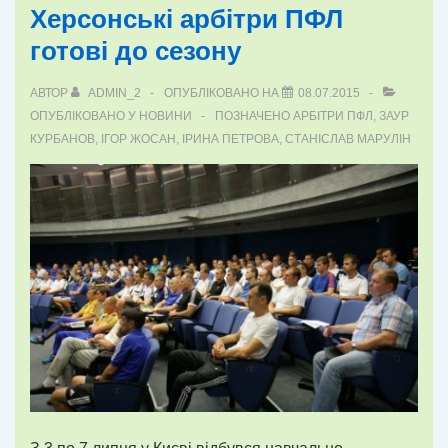
Херсонські арбітри ПФЛ
готові до сезону
АВТОР
ADMIN_2
ОПУБЛІКОВАНО НА
08.07.2015
ОПУБЛІКОВАНО У
НОВИНИ
ПОЗНАЧЕНО
АРБІТРИ ПФЛ
,
ЗАУР
КУРБАНОВ
,
ІГОР ЖОСАН
,
ІРИНА ПЕТРОВА
,
СТАНІСЛАВ МАРУЛІН