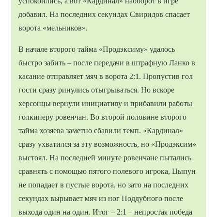
успокоились, а вот «Кардинал» наоборот в игре
добавил. На последних секундах Свиридов спасает
ворота «мельников».
В начале второго тайма «Продэксиму» удалось
быстро забить – после передачи в штрафную Ланко в
касание отправляет мяч в ворота 2:1. Пропустив гол
гости сразу ринулись отыгрываться. Но вскоре
херсонцы вернули инициативу и прибавили работы
голкиперу ровенчан. Во второй половине второго
тайма хозяева заметно сбавили темп. «Кардинал»
сразу ухватился за эту возможность, но «Продэксим»
выстоял. На последней минуте ровенчане пытались
сравнять с помощью пятого полевого игрока, Цыпун
не попадает в пустые ворота, но зато на последних
секундах вырывает мяч из ног Поддубного после
выхода один на один. Итог – 2:1 – непростая победа