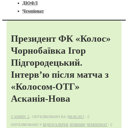
ДЮФЛ
Чемпіонат
Президент ФК «Колос»
Чорнобаївка Ігор
Підгородецький.
Інтерв’ю після матча з
«Колосом-ОТГ»
Асканія-Нова
ADMIN_2
ОПУБЛІКОВАНО НА
06.06.2017
ОПУБЛІКОВАНО У
ВІДЕОГАЛЕРЕЯ
,
НОВИНИ
,
ЧЕМПІОНАТ