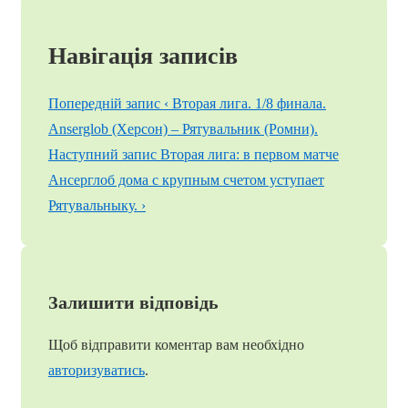
Навігація записів
Попередній запис
‹ Вторая лига. 1/8 финала.
Anserglob (Херсон) – Рятувальник (Ромни).
Наступний запис
Вторая лига: в первом матче
Ансерглоб дома с крупным счетом уступает
Рятувальныку. ›
Залишити відповідь
Щоб відправити коментар вам необхідно
авторизуватись
.