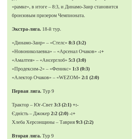
«рамке», в итоге – 8:3, и Динамо-Заир становится
бронзовым призером Чемпионата.
Экстра-лига.
18-й тур.
«Динамо-Заир» – «Стелс»
8:3 (3:2)
«Новониколаевка» – «Арсенал Очаков»
-:+
«Амалтея» – «Ансерглоб»
5:3 (3:0)
«Продексим-2» – «Феникс»
1:3 (0:3)
«Алектор Очаков» – «WEZOM»
2:1 (2:0)
Первая лига.
Тур 9
Трактор – Юг-Свет
3:3 (2:1) +:-
Єдність – Джокер
2:2 (2:0) -:+
Хлеба Херсонщины – Таврия
9:3 (2:2)
Вторая лига.
Тур 9