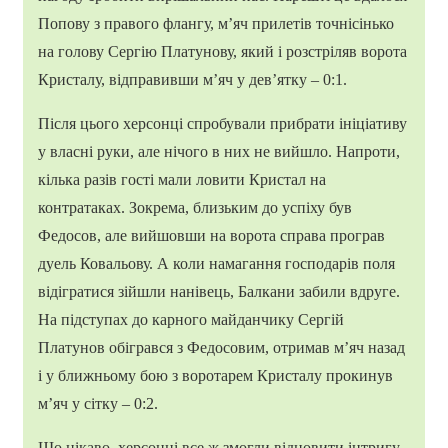
Попову з правого флангу, м’яч прилетів точнісінько
на голову Сергію Платунову, який і розстріляв ворота
Кристалу, відправивши м’яч у дев’ятку – 0:1.
Після цього херсонці спробували прибрати ініціативу
у власні руки, але нічого в них не вийшло. Напроти,
кілька разів гості мали ловити Кристал на
контратаках. Зокрема, близьким до успіху був
Федосов, але вийшовши на ворота справа програв
дуель Ковальову. А коли намагання господарів поля
відігратися зійшли нанівець, Балкани забили вдруге.
На підступах до карного майданчику Сергій
Платунов обігрався з Федосовим, отримав м’яч назад
і у ближньому бою з воротарем Кристалу прокинув
м’яч у сітку – 0:2.
Що цікаво, херсонці все ж змогли відновити інтригу