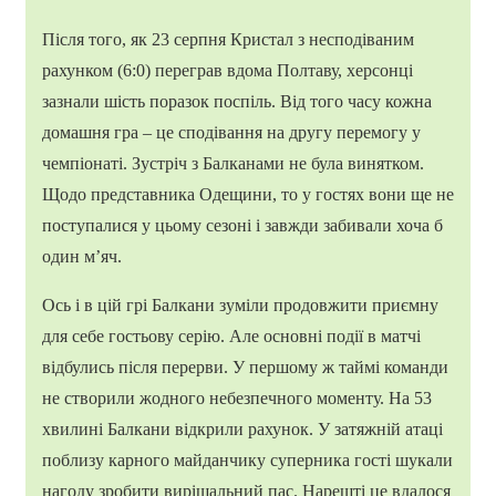
Після того, як 23 серпня Кристал з несподіваним
рахунком (6:0) переграв вдома Полтаву, херсонці
зазнали шість поразок поспіль. Від того часу кожна
домашня гра – це сподівання на другу перемогу у
чемпіонаті. Зустріч з Балканами не була винятком.
Щодо представника Одещини, то у гостях вони ще не
поступалися у цьому сезоні і завжди забивали хоча б
один м’яч.
Ось і в цій грі Балкани зуміли продовжити приємну
для себе гостьову серію. Але основні події в матчі
відбулись після перерви. У першому ж таймі команди
не створили жодного небезпечного моменту. На 53
хвилині Балкани відкрили рахунок. У затяжній атаці
поблизу карного майданчику суперника гості шукали
нагоду зробити вирішальний пас. Нарешті це вдалося