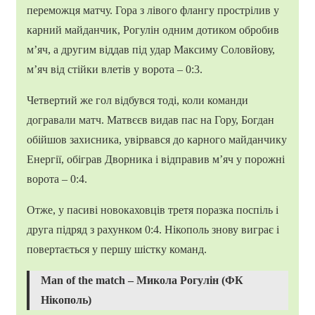
переможця матчу. Гора з лівого флангу прострілив у
карний майданчик, Рогулін одним дотиком обробив
м’яч, а другим віддав під удар Максиму Соловйову,
м’яч від стійки влетів у ворота – 0:3.
Четвертий же гол відбувся тоді, коли команди
догравали матч. Матвєєв видав пас на Гору, Богдан
обійшов захисника, увірвався до карного майданчику
Енергії, обіграв Дворника і відправив м’яч у порожні
ворота – 0:4.
Отже, у пасиві новокаховців третя поразка поспіль і
друга підряд з рахунком 0:4. Нікополь знову виграє і
повертається у першу шістку команд.
Man of the match – Микола Рогулін (ФК
Нікополь)