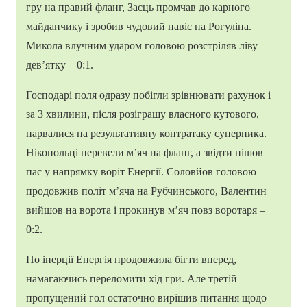
гру на правий фланг, Заєць промчав до карного
майданчику і зробив чудовий навіс на Рогуліна.
Микола влучним ударом головою розстріляв ліву
дев’ятку – 0:1.
Господарі поля одразу побігли зрівнювати рахунок і
за 3 хвилини, після розіграшу власного кутового,
нарвалися на результативну контратаку суперника.
Нікопольці перевели м’яч на фланг, а звідти пішов
пас у напрямку воріт Енергії. Соловйов головою
продовжив політ м’яча на Рубчинського, Валентин
вийшов на ворота і прокинув м’яч повз воротаря –
0:2.
По інерції Енергія продовжила бігти вперед,
намагаючись переломити хід гри. Але третій
пропущений гол остаточно вирішив питання щодо