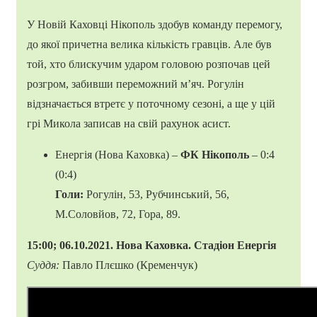
У Новій Каховці Нікополь здобув команду перемогу,
до якої причетна велика кількість гравців. Але був
той, хто блискучим ударом головою розпочав цей
розгром, забивши переможний м’яч. Рогулін
відзначається втретє у поточному сезоні, а ще у цій
грі Микола записав на свій рахунок асист.
Енергія (Нова Каховка) –
ФК Нікополь
– 0:4
(0:4)
Голи:
Рогулін, 53, Рубчинський, 56,
М.Соловйов, 72, Гора, 89.
15:00; 06.10.2021. Нова Каховка. Стадіон Енергія
Суддя:
Павло Плєшко (Кременчук)