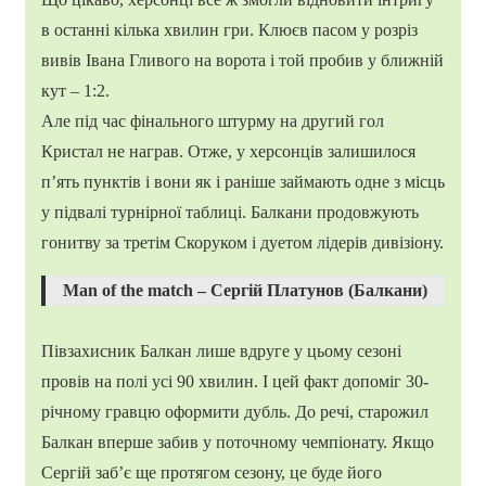
в останні кілька хвилин гри. Клюєв пасом у розріз
вивів Івана Гливого на ворота і той пробив у ближній
кут – 1:2.
Але під час фінального штурму на другий гол
Кристал не награв. Отже, у херсонців залишилося
п’ять пунктів і вони як і раніше займають одне з місць
у підвалі турнірної таблиці. Балкани продовжують
гонитву за третім Скоруком і дуетом лідерів дивізіону.
Man of the match – Сергій Платунов (Балкани)
Півзахисник Балкан лише вдруге у цьому сезоні
провів на полі усі 90 хвилин. І цей факт допоміг 30-
річному гравцю оформити дубль. До речі, старожил
Балкан вперше забив у поточному чемпіонату. Якщо
Сергій заб’є ще протягом сезону, це буде його