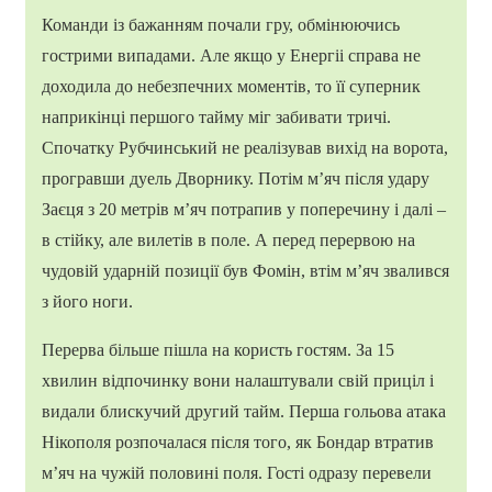
Команди із бажанням почали гру, обмінюючись
гострими випадами. Але якщо у Енергіі справа не
доходила до небезпечних моментів, то її суперник
наприкінці першого тайму міг забивати тричі.
Спочатку Рубчинський не реалізував вихід на ворота,
програвши дуель Дворнику. Потім м’яч після удару
Заєця з 20 метрів м’яч потрапив у поперечину і далі –
в стійку, але вилетів в поле. А перед перервою на
чудовій ударній позиції був Фомін, втім м’яч звалився
з його ноги.
Перерва більше пішла на користь гостям. За 15
хвилин відпочинку вони налаштували свій приціл і
видали блискучий другий тайм. Перша гольова атака
Нікополя розпочалася після того, як Бондар втратив
м’яч на чужій половині поля. Гості одразу перевели