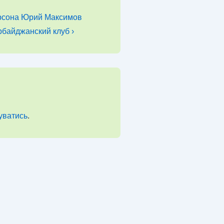
рсона Юрий Максимов
рбайджанский клуб ›
уватись
.