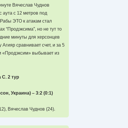
минуте Вячеслав Чуднов
 аута с 12 метров под
 Рабы ЭТО к атакам стал
х “Продэксима”, но не тут то
ледние минуты для херсонцев
Агияр сравнивает счет, и за 5
, и «Продэксим» выбывает из
C. 2 тур
н, Украина) – 3:2 (0:1)
12), Вячеслав Чуднов (24).