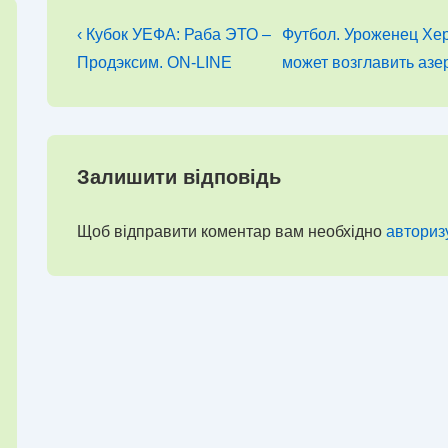
Навігація
Попередній
Наступний
‹ Кубок УЕФА: Раба ЭТО –
Футбол. Уроженец Хе
запис
запис
записів
Продэксим. ON-LINE
может возглавить азе
Залишити відповідь
Щоб відправити коментар вам необхідно
авториз