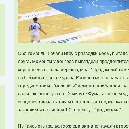
Обе команды начали игру с разведки боем, пытаяс
друга. Моменты у венгров выглядели предпочтител
херсонцев сыграла перекладина. “Продэксим” тоже
на 6-й минуте после удара Рониньо мяч попадает в
середине тайма “мельники” немного прибавили, на 
дальнюю штангу, а на 12 минуте Фумаса точным уда
концовке тайма к атакам венгров стал подключаться
закончился со счетом 1:0 в пользу “Продэксима”.
Пытаясь отыграться хозяева активно начали второй 