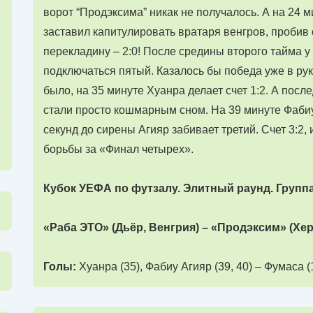
ворот “Продэксима” никак не получалось. А на 24 
заставил капитулировать вратаря венгров, пробив с
перекладину – 2:0! После средины второго тайма у
подключаться пятый. Казалось бы победа уже в рука
было, на 35 минуте Хуанра делает счет 1:2. А пос
стали просто кошмарным сном. На 39 минуте Фабиу 
секунд до сирены Агияр забивает третий. Счет 3:2
борьбы за «Финал четырех».
Кубок УЕФА по футзалу. Элитный раунд. Группа 
«Раба ЭТО» (Дьёр, Венгрия) – «Продэксим» (Херсо
Голы:
Хуанра (35), Фабиу Агияр (39, 40) – Фумаса (