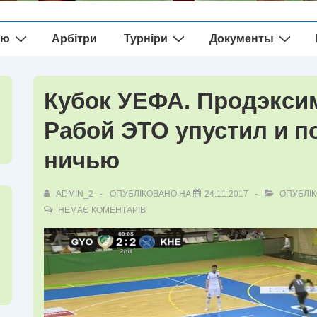
ію
Арбітри
Турніри
Документы
Кубок УЕФА. Продэксим
Рабой ЭТО упустил и по
ничью
ADMIN_2
ОПУБЛІКОВАНО НА
24.11.2017
ОПУБЛІК
НЕМАЄ КОМЕНТАРІВ