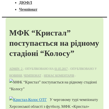
ДЮФЛ
Чемпіонат
МФК “Кристал”
поступається на рідному
стадіоні “Колосу”
ADMIN_2
ОПУБЛІКОВАНО НА
01.05.2017
ОПУБЛІКОВАНО У
НОВИНИ
,
ЧЕМПІОНАТ
НЕМАЄ КОМЕНТАРІВ
У черговому турі чемпіонату
Херсонської області з футболу, МФК «Кристал»