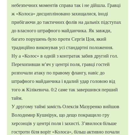
небезпечних моментів справа так і не дійшла. Гравці
ж «Колоса» дисципліновано захищалися, іноді
прибігаючи до тактичних фолів на дальніх підступах
до власного штрафного майданчика. Як завжди,
багато порушень було проти Сергія Цоя, який
традиційно виконував усі стандартні положення.
Ну а «Колос» в одній з контратак забив другий гол.
Перехопивши м’яч у центрі поля, гравці гостей
розпочали атаку по правому флангу, навіс до
штрафного майданчика і вдалий удар головою від
того ж Кілікевича. 0:2 саме так завершився перший
тайм.
У другому таймі замість Олексія Мазуренко вийшов
Володимир Кушнірук, що дещо покращило гру
херсонців у центрі поля і захисті. З’явилося більше
гостроти біля воріт «Колоса», більш активно почали