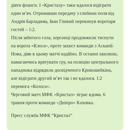
діяти фланги. І «Кристалу» таки вдалося відіграти
один м’яч. Отримавши передачу з глибини поля від
Андрія Барладима, Іван Гливий перекинув воротаря
гостей – 1:2.
Після забитого гола, херсонці продовжили тиснути
на ворота «Клоса», проте захист команди з Асканії-
Нова, діяв в цьому матчі надійно. В останні хвилини,
намагаючись врятувати гру, на позицію центрального
нападника відрядили досвідченого Кривошейкіна,
але відіграти другий м’яч так і не вдалося. 1:2
перемога «Колоса».
Черговий матч МФК «Кристал» зіграє вдома. 6
травня проти команди «Дніпро» Каховка.
Пресс служба МФК “Кристал”