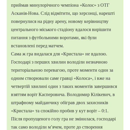
приймав минулорічного чемпіона «Колос» з ОТГ
Асканія-Нова. Слід відмітити, що херсонці, нарешті
повернулися на рідну арену, новому керівництву
центрального міського стадіону вдалося вирішити
питання з футбольними воротами, які були
встановлені перед матчем.
Сама ж гра видалася для «Кристала» не вдалою.
Господарі з перших хвилин володіли незначною
територіальною перевагою, проте моменти один за
одним створювали саме гравці «Колоса», і вже на
четвертій хвилині один з таких моментів завершився
взяттям воріт Касперовича. Володимир Кілікевич, в
штрафному майданчику обіграв двох захисників
«Кристала» та спокійно пробив у кут воріт – 0:1.
Після пропущеного голу гра не змінилася, господарі
так само володіли м’ячем, проте до створення