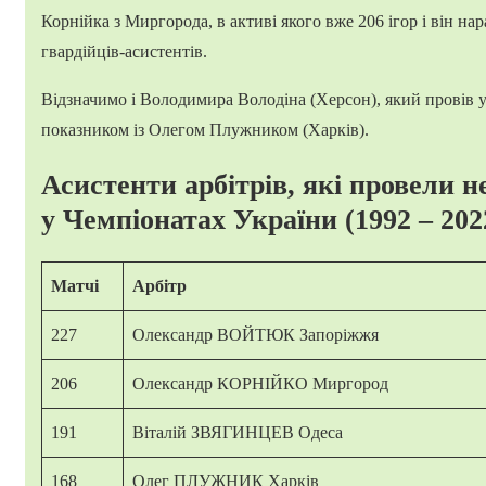
Корнійка з Миргорода, в активі якого вже 206 ігор і він на
гвардійців-асистентів.
Відзначимо і Володимира Володіна (Херсон), який провів у
показником із Олегом Плужником (Харків).
Асистенти арбітрів, які провели н
у
Чемпіонатах України (1992 – 202
Матчі
Арбітр
227
Олександр ВОЙТЮК Запоріжжя
206
Олександр КОРНІЙКО Миргород
191
Віталій ЗВЯГИНЦЕВ Одеса
168
Олег ПЛУЖНИК Харків