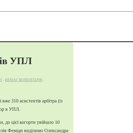
рів УПЛ
И
НЕМАЄ КОМЕНТАРІВ
 вже 310 асистентів арбітра (із
гор в УПЛ.
, до цієї когорти увійшло 10
елів Феміди виділимо Олександра