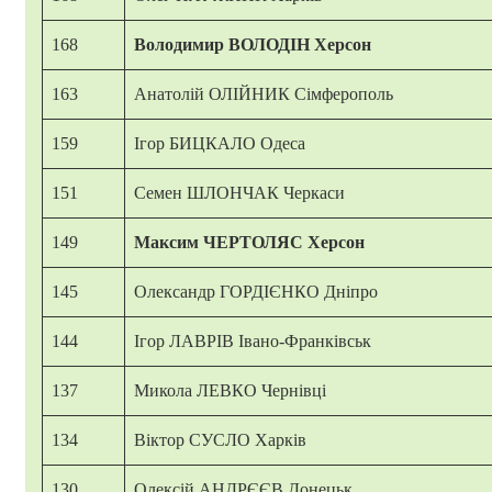
168
Володимир ВОЛОДІН Херсон
163
Анатолій ОЛІЙНИК Сімферополь
159
Ігор БИЦКАЛО Одеса
151
Семен ШЛОНЧАК Черкаси
149
Максим ЧЕРТОЛЯС Херсон
145
Олександр ГОРДІЄНКО Дніпро
144
Ігор ЛАВРІВ Івано-Франківськ
137
Микола ЛЕВКО Чернівці
134
Віктор СУСЛО Харків
130
Олексій АНДРЄЄВ Донецьк