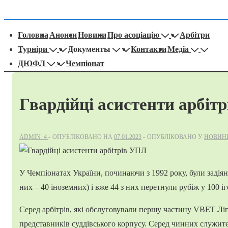
оловна
Головна
Анонси
Новини
Про асоціацію
Арбітри
авігація
Турніри
Документы
Контакти
Медіа
ДЮФЛ
Чемпіонат
Гвардійці асистенти арбіт
ADMIN_4
ОПУБЛІКОВАНО НА
07.01.2023
ОПУБЛІКОВАНО У
НОВИН
У Чемпіонатах України, починаючи з 1992 року, були задіяні
них – 40 іноземних) і вже 44 з них перетнули рубіж у 100 і
Серед арбітрів, які обслуговували першу частину VBET Ліги
представників суддівського корпусу. Серед чинних служит