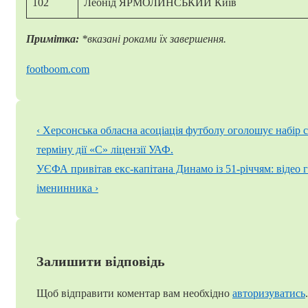
102
Леонід ЯРМОЛИНСЬКИЙ Київ
Примітка:
*вказані роками їх завершення.
footboom.com
Навігація
Попередній
‹ Херсонська обласна асоціація футболу оголошує набір 
записів
запис
терміну дії «С» ліцензії УАФ.
Наступний
УЄФА привітав екс-капітана Динамо із 51-річчям: відео г
запис
іменинника ›
Залишити відповідь
Щоб відправити коментар вам необхідно
авторизуватись
.