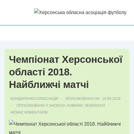
↓
Перейти
до
основного
Головна
МЕНЮ
вмісту
Навігація
Чемпіонат Херсонської
області 2018.
Найближчі матчі
БОНДАРЕНКО ОЛЕКСАНДР
ОПУБЛІКОВАНО НА
15.09.2018
ОПУБЛІКОВАНО У
АНОНСИ
,
НОВИНИ
,
ЧЕМПІОНАТ
НЕМАЄ КОМЕНТАРІВ