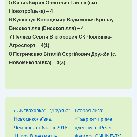
5 Кирик Кирил Олегович Таврія (смт.
Новотроїцьке) – 4
6 Кушнірук Володимир Вадимович Кронау
Високопілля (Високопілля) – 4
7 Пуляєв Сергій Вікторович СК Чорнянка-
Агроспорт – 4(1)
8 Петриченко Віталій Сергійович Дружба (с.
Новомиколаївка) – 4(3)
Навігація
Попередній
Наступний
‹ СК “Каховка”– “Дружба”
Вторая лига:
запис
запис
записів
Новомиколаївка.
«Таврия» примет
Чемпіонат області 2018.
одесскую «Реал
11 тур. Відео матчу
Фарму». ONLINE-TV