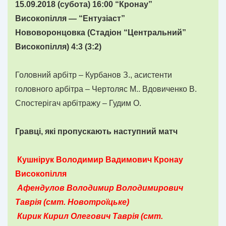
15.09.2018 (субота) 16:00 “Кронау”
Високопілля — “Ентузіаст”
Нововоронцовка (Стадіон “Центральний”
Високопілля) 4:3 (3:2)
Головний арбітр – Курбанов З., асистенти
головного арбітра – Чертоляс М.. Вдовиченко В.
Спостерігач арбітражу – Гудим О.
Гравці, які пропускають наступний матч
Кушнірук Володимир Вадимович Кронау
Високопілля
Афендулов Володимир Володимирович
Таврія (смт. Новотроїцьке)
Кирик Кирил Олегович Таврія (смт.