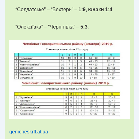
“Солдатське” – “Бехтери” –
1:9, юнаки 1:4
“Олексіївка” – “Чернігівка” –
5:3
.
genicheskrff.at.ua