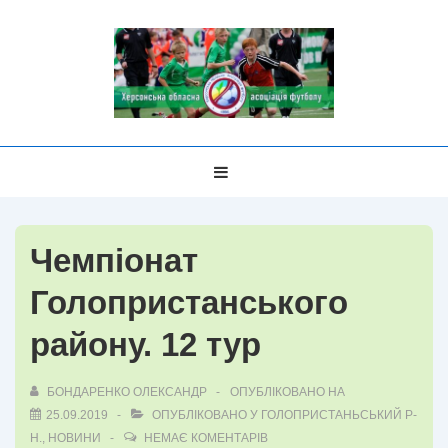
↓
Перейти
до
основного
вмісту
Головна
МЕНЮ
Навігація
Чемпіонат
Голопристанського
району. 12 тур
БОНДАРЕНКО ОЛЕКСАНДР
ОПУБЛІКОВАНО НА
25.09.2019
ОПУБЛІКОВАНО У
ГОЛОПРИСТАНЬСЬКИЙ Р-
Н.
,
НОВИНИ
НЕМАЄ КОМЕНТАРІВ