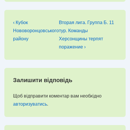
Навігація
Попередній
Наступний
‹ Кубок
Вторая лига. Группа Б. 11
запис
запис
записів
Нововоронцовського
тур. Команды
району
Херсонщины терпят
поражение ›
Залишити відповідь
Щоб відправити коментар вам необхідно
авторизуватись
.