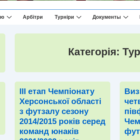
ію
Арбітри
Турніри
Документы
Категорія:
Тур
ІІІ етап Чемпіонату
Виз
Херсонської області
чет
з футзалу сезону
пів
2014/2015 років серед
Чем
команд юнаків
фут