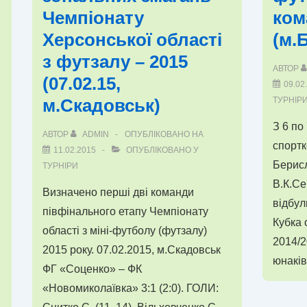
Чемпіонату
ком
з
Херсонської області
(м.
футза
–
з футзалу – 2015
АВТОР
2015
(07.02.15,
09.02
(08.02.
м.Скадовськ)
ТУРНІР
м.Бери
З 6 по
АВТОР
ADMIN
ОПУБЛІКОВАНО НА
спортк
11.02.2015
ОПУБЛІКОВАНО У
Берис
ТУРНІРИ
В.К.Се
Визначено перші дві команди
відбул
півфінального етапу Чемпіонату
Кубка 
області з міні-футболу (футзалу)
2014/2
2015 року. 07.02.2015, м.Скадовськ
юнаків
ФГ «Соценко» – ФК
«Новомиколаївка» 3:1 (2:0). ГОЛИ: