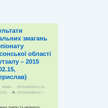
ального
онату
і
ультати
альних змагань
лу
піонату
сонської області
утзалу – 2015
02.15,
ерислав)
ADMIN
ОПУБЛІКОВАНО НА
.2015
ОПУБЛІКОВАНО У
И
ено третю та четверту