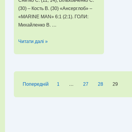
Снитко С. (11, 14), Вільховченко С.
(30) – Кость В. (30) «Ансерглоб» –
«MARINE MAN» 6:1 (2:1). ГОЛИ:
Михайленко В. …
Результати
Читати далі »
зональних
змагань
Чемпіонату
Херсонської
області
Пагінація
Попередній
1
…
27
28
29
з
записів
футзалу
–
2015
(07.02.15,
м.Скадовськ)