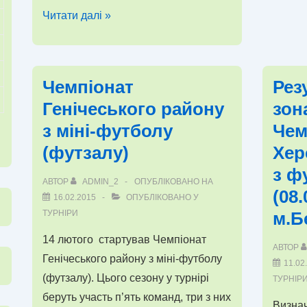
півфін
ІІІ
Читати далі »
етапу
етап
Чемпі
Чемпіонату
област
Херсонської
Чемпіонат
Рез
з
області
Генічеського району
зон
футза
з
–
з міні-футболу
Чем
футзалу
2015
(футзалу)
Хер
сезону
2014/2015
з ф
АВТОР
ADMIN_2
ОПУБЛІКОВАНО НА
років
(08.
16.02.2015
ОПУБЛІКОВАНО У
серед
ТУРНІРИ
м.Б
команд
14 лютого стартував Чемпіонат
юнаків
АВТОР
Генічеського району з міні-футболу
2001/2002
11.02
(футзалу). Цього сезону у турнірі
ТУРНІР
років
беруть участь п’ять команд, три з них
народження
Визнач