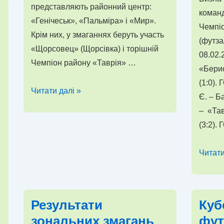
представляють районний центр:
команд
«Генічеськ», «Пальміра» і «Мир».
Чемпіо
Крім них, у змаганнях беруть участь
(футза
«Щорсовец» (Щорсівка) і торішній
08.02.
Чемпіон району «Таврія» …
«Берис
(1:0).
Чемпіонат
Читати далі »
Є. – Б
Генічеського
– «Тав
району
(3:2).
з
міні-
Резуль
Читати
футболу
зонал
(футзалу)
змаган
Чемпі
Результати
Куб
Херсон
зональних змагань
фут
област