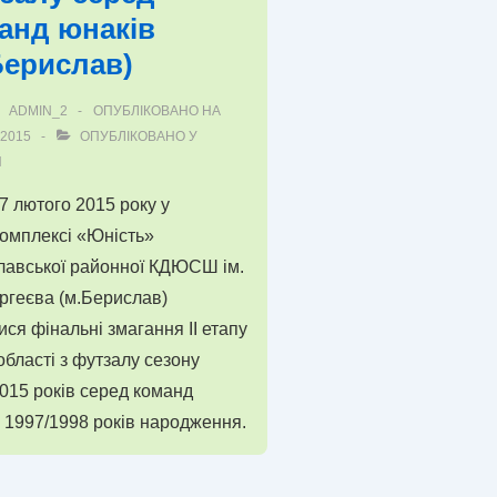
анд юнаків
Берислав)
лу
ADMIN_2
ОПУБЛІКОВАНО НА
.2015
ОПУБЛІКОВАНО У
15,
И
слав)
 7 лютого 2015 року у
омплексі «Юність»
лавської районної КДЮСШ ім.
ргеєва (м.Берислав)
ися фінальні змагання ІІ етапу
області з футзалу сезону
015 років серед команд
 1997/1998 років народження.