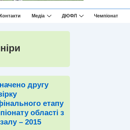
Контакти
Медіа
ДЮФЛ
Чемпіонат
ніри
начено другу
вірку
фінального етапу
піонату області з
залу – 2015