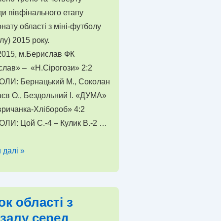
и півфінального етапу
нату області з міні-футболу
лу) 2015 року.
2015, м.Берислав ФК
лав» – «Н.Сірогози» 2:2
 ГОЛИ: Бернацький М., Соколан
аєв О., Бездольний І. «ДУМА»
ричанка-Хлібороб» 4:2
 ГОЛИ: Цой С.-4 – Кулик В.-2 …
тати
 далі »
ьних
ь
онату
ок області з
ської
залу серед
і