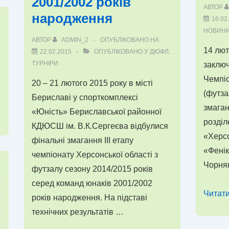
2001/2002 років
АВТОР
народження
16.02
НОВИН
АВТОР
ADMIN_2
ОПУБЛІКОВАНО НА
14 лют
22.02.2015
ОПУБЛІКОВАНО У
ДЮФЛ
,
ТУРНІРИ
заключ
Чемпіо
20 – 21 лютого 2015 року в місті
(футза
Бериславі у спорткомплексі
змаган
«Юність» Бериславської районної
розділ
КДЮСШ ім. В.К.Сергеєва відбулися
«Херсо
фінальні змагання ІІІ етапу
«Фенік
чемпіонату Херсонської області з
Чорнян
футзалу сезону 2014/2015 років
серед команд юнаків 2001/2002
Визна
Читати
років народження. На підставі
другу
технічних результатів …
четвір