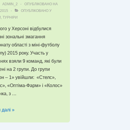
ADMIN_2
ОПУБЛІКОВАНО НА
.2015
ОПУБЛІКОВАНО У
И
,
ТУРНІРИ
ого у Херсоні відбулися
ні зональні змагання
нату області з міні-футболу
лу) 2015 року. Участь у
нях взяли 9 команд, які були
ені на 2 групи. До групи
н – 1» увійшли: «Стелс»,
с», «Оптіма-Фарм» і «Колос»
ка, з …
чено
 далі »
ку