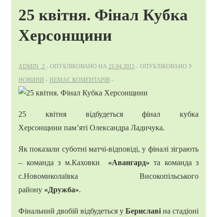
25 квітня. Фінал Кубка
Херсонщини
ADMIN_2
ОПУБЛІКОВАНО НА
21.04.2015
ОПУБЛІКОВАНО У
НОВИНИ
НЕМАЄ КОМЕНТАРІВ
25 квітня відбудеться
фінал
кубка
Херсонщини пам’яті Олександра Ладичука.
Як показали суботні
матчі-відповіді, у фіналі зіграють
– команда з м.Каховки
«Авангард»
та команда з
с.Новомиколаївка Високопільського
району
«Дружба»
.
Фінальний двобій відбудеться у
Бериславі
на стадіоні