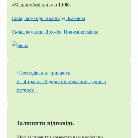
«Машинобудівник» о
13:00.
Склад команди Авангард. Каховка
Склад команди Дружба. Новомиколаївка
Навігація
Попередній
‹ Несподіванки тривають
записів
запис
Наступний
3 – 4 травня. Відкритий обласний турнір з
запис
футболу ›
Залишити відповідь
Щоб відправити коментар вам необхідно