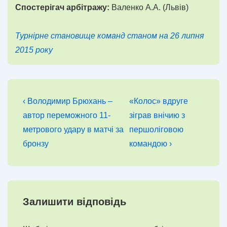
Спостерігач арбітражу:
Валенко А.А. (Львів)
Турнірне становище команд станом на 26 липня
2015 року
Навігація
Попередній
Наступний
‹ Володимир Брюхань –
«Колос» вдруге
запис
запис
записів
автор переможного 11-
зіграв внічию з
метрового удару в матчі за
першоліговою
бронзу
командою ›
Залишити відповідь