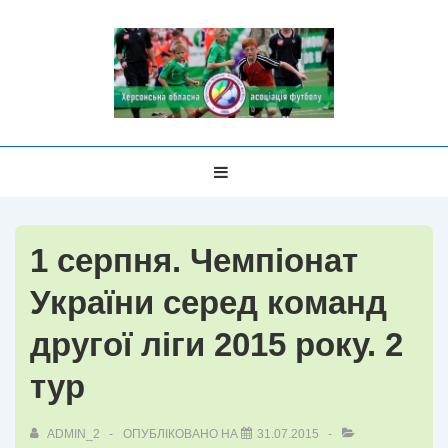
↓
Перейти
до
основного
вмісту
Головна
МЕНЮ
Навігація
1 серпня. Чемпіонат
України серед команд
другої ліги 2015 року. 2
тур
ADMIN_2
ОПУБЛІКОВАНО НА
31.07.2015