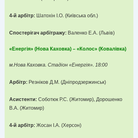
4-й арбітр:
Шатохін І.О. (Київська обл.)
Спостерігач арбітражу:
Валенко Е.А. (Львів)
«Енергія» (Нова Каховка) – «Колос» (Ковалівка)
м.Нова Каховка. Стадіон «Енергія». 18:00
Арбітр:
Резніков Д.М. (Дніпродзержинськ)
Асистенти:
Соботюк Р.С. (Житомир), Дорошенко
В.А. (Житомир)
4-й арбітр:
Жосан І.А. (Херсон)