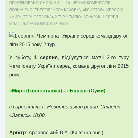
ОПУБЛІКОВАНО У
НОВИНИ
НЕМАЄ КОМЕНТАРІВ
ПОЗНАЧЕНО
"ЕНЕРГІЯ" НОВА КАХОВКА
,
«КРИСТАЛ» (ХЕРСОН)
,
«МИР» (ГОРНОСТАЇВКА)
,
2 ТУР
,
ЧЕМПІОНАТ УКРАЇНИ СЕРЕД
КОМАНД ДРУГОЇ ЛІГИ 2015 РОКУ
У суботу,
1 серпня
, відбудуться матчі 2-го туру
Чемпіонату України серед команд другої ліги 2015
року.
«Мир» (Горностаївка) – «Барса» (Суми)
с.Горностаївка, Новотроїцький район. Стадіон
«Затис». 18:00.
Арбітр:
Арановський В.А. (Київська обл.)