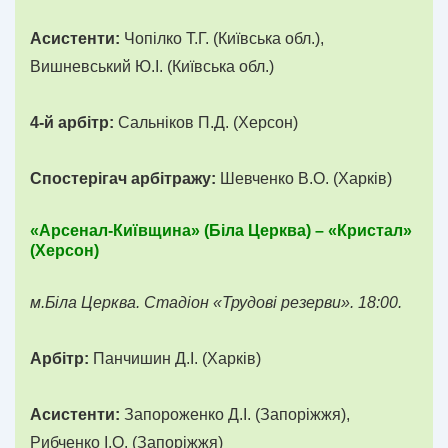
Асистенти:
Чопілко Т.Г. (Київська обл.),
Вишневський Ю.І. (Київська обл.)
4-й арбітр:
Сальніков П.Д. (Херсон)
Спостерігач арбітражу:
Шевченко В.О. (Харків)
«Арсенал-Київщина» (Біла Церква) – «Кристал»
(Херсон)
м.Біла Церква. Стадіон «Трудові резерви». 18:00.
Арбітр:
Панчишин Д.І. (Харків)
Асистенти:
Запороженко Д.І. (Запоріжжя),
Рибченко І.О. (Запоріжжя)