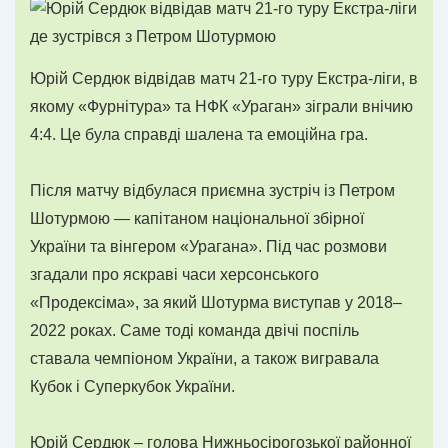
Юрій Сердюк відвідав матч 21-го туру Екстра-ліги, в
якому «Фурнітура» та НФК «Ураган» зіграли внічию
4:4. Це була справді шалена та емоційна гра.
Після матчу відбулася приємна зустріч із Петром
Шотурмою — капітаном національної збірної
України та вінгером «Урагана». Під час розмови
згадали про яскраві часи херсонського
«Продексіма», за який Шотурма виступав у 2018–
2022 роках. Саме тоді команда двічі поспіль
ставала чемпіоном України, а також вигравала
Кубок і Суперкубок України.
Юрій Сердюк – голова Нижньосірогозької районної