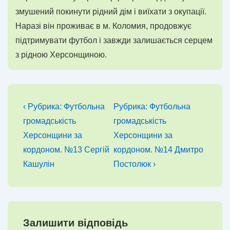
змушений покинути рідний дім і виїхати з окупації.
Наразі він проживає в м. Коломия, продовжує
підтримувати футбол і завжди залишається серцем
з рідною Херсонщиною.
Навігація
Попередній
Наступний
‹ Рубрика: Футбольна
Рубрика: Футбольна
запис
запис
записів
громадськість
громадськість
Херсонщини за
Херсонщини за
кордоном. №13 Сергій
кордоном. №14 Дмитро
Кашулін
Постолюк ›
Залишити відповідь