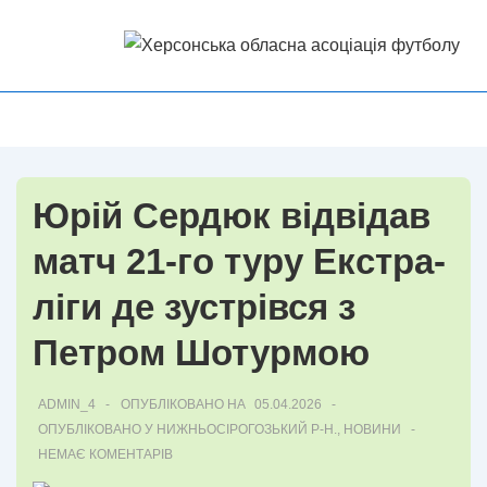
↓
Перейти
до
основного
Головна
МЕНЮ
вмісту
Навігація
Юрій Сердюк відвідав
матч 21-го туру Екстра-
ліги де зустрівся з
Петром Шотурмою
ADMIN_4
ОПУБЛІКОВАНО НА
05.04.2026
ОПУБЛІКОВАНО У
НИЖНЬОСІРОГОЗЬКИЙ Р-Н.
,
НОВИНИ
НЕМАЄ КОМЕНТАРІВ