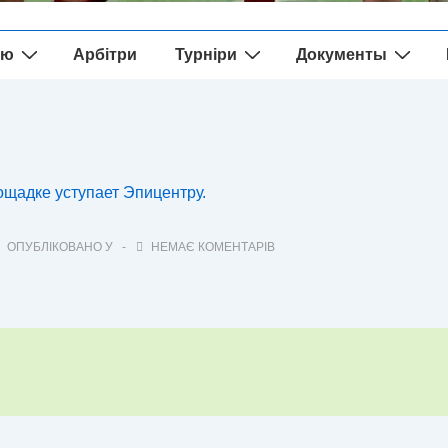
ію
Арбітри
Турніри
Документы
ощадке уступает Эпицентру.
ОПУБЛІКОВАНО У
НЕМАЄ КОМЕНТАРІВ