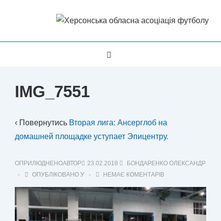
↓
Перейти
до
основного
Головна
МЕНЮ
вмісту
Навігація
IMG_7551
‹ Повернутись
Вторая лига: Ансерглоб на
домашней площадке уступает Эпицентру.
ОПРИЛЮДНЕНОАВТОР
23.02.2018
БОНДАРЕНКО ОЛЕКСАНДР
ОПУБЛІКОВАНО У
НЕМАЄ КОМЕНТАРІВ