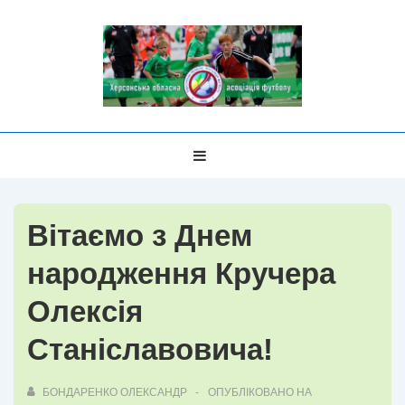
↓
Перейти
до
основного
вмісту
Головна
МЕНЮ
Навігація
Вітаємо з Днем
народження Кручера
Олексія
Станіславовича!
БОНДАРЕНКО ОЛЕКСАНДР
ОПУБЛІКОВАНО НА