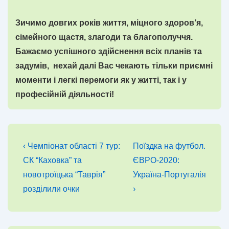
Зичимо довгих років життя, міцного здоров’я,
сімейного щастя, злагоди та благополуччя.
Бажаємо успішного здійснення всіх планів та
задумів, нехай далі Вас чекають тільки приємні
моменти і легкі перемоги як у житті, так і у
професійній діяльності!
Навігація
Попередній
Наступний
‹ Чемпіонат області 7 тур:
Поїздка на футбол.
запис
запис
записів
СК “Каховка” та
ЄВРО-2020:
новотроїцька “Таврія”
Україна-Португалія
розділили очки
›