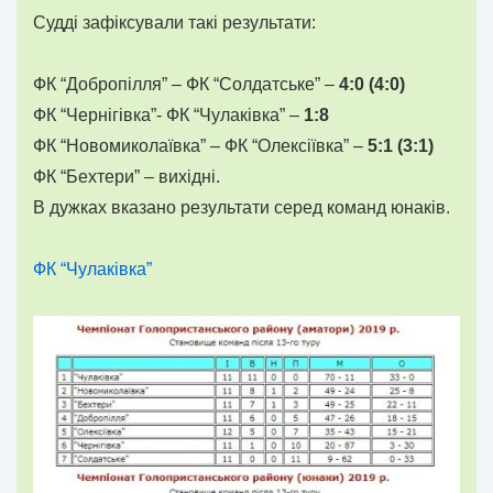
Судді зафіксували такі результати:
ФК “Добропілля” – ФК “Солдатське” –
4:0 (4:0)
ФК “Чернігівка”- ФК “Чулаківка” –
1:8
ФК “Новомиколаївка” – ФК “Олексіївка” –
5:1 (3:1)
ФК “Бехтери” – вихідні.
В дужках вказано результати серед команд юнаків.
ФК “Чулаківка”