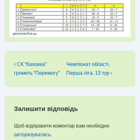
Навігація
Попередній
Наступний
‹ СК “Каховка”
Чемпіонат області.
запис
запис
записів
громить “Перемогу”
Перша ліга. 13 тур ›
Залишити відповідь
Щоб відправити коментар вам необхідно
авторизуватись
.