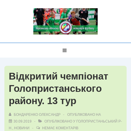
↓
Перейти
до
основного
вмісту
Головна
МЕНЮ
Навігація
Відкритий чемпіонат
Голопристанського
району. 13 тур
БОНДАРЕНКО ОЛЕКСАНДР
ОПУБЛІКОВАНО НА
30.09.2019
ОПУБЛІКОВАНО У
ГОЛОПРИСТАНЬСЬКИЙ Р-
Н.
,
НОВИНИ
НЕМАЄ КОМЕНТАРІВ