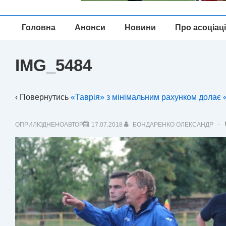
Головна
Головна
Анонси
Новини
Про асоціац
Навігація
IMG_5484
‹ Повернутись
«Таврія» з мінімальним рахунком долає 
ОПРИЛЮДНЕНОАВТОР
17.07.2018
БОНДАРЕНКО ОЛЕКСАНДР