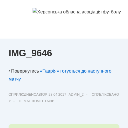
↓
Перейти
до
основного
Головна
МЕНЮ
вмісту
Навігація
IMG_9646
‹ Повернутись
«Таврія» готується до наступного
матчу
ОПРИЛЮДНЕНОАВТОР
28.04.2017
ADMIN_2
ОПУБЛІКОВАНО
У
НЕМАЄ КОМЕНТАРІВ