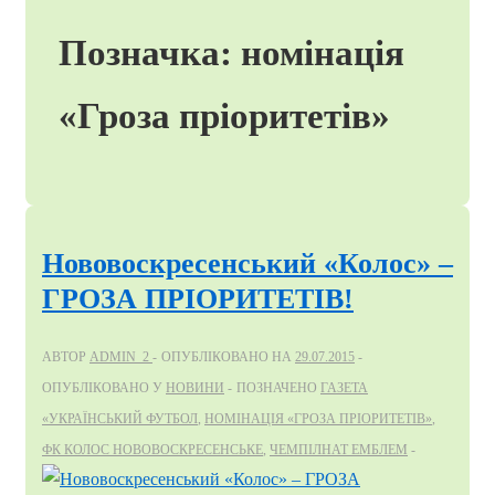
Позначка:
номінація
«Гроза пріоритетів»
Нововоскресенський «Колос» –
ГРОЗА ПРІОРИТЕТІВ!
АВТОР
ADMIN_2
ОПУБЛІКОВАНО НА
29.07.2015
ОПУБЛІКОВАНО У
НОВИНИ
ПОЗНАЧЕНО
ГАЗЕТА
«УКРАЇНСЬКИЙ ФУТБОЛ
,
НОМІНАЦІЯ «ГРОЗА ПРІОРИТЕТІВ»
,
ФК КОЛОС НОВОВОСКРЕСЕНСЬКЕ
,
ЧЕМПІЛНАТ ЕМБЛЕМ