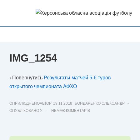
↓
Перейти
до
основного
Головна
МЕНЮ
вмісту
Навігація
IMG_1254
‹ Повернутись
Результаты матчей 5-6 туров
открытого чемпионата АФХО
ОПРИЛЮДНЕНОАВТОР
19.11.2018
БОНДАРЕНКО ОЛЕКСАНДР
ОПУБЛІКОВАНО У
НЕМАЄ КОМЕНТАРІВ