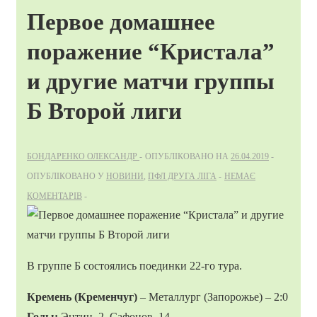
Первое домашнее
поражение “Кристала”
и другие матчи группы
Б Второй лиги
БОНДАРЕНКО ОЛЕКСАНДР
ОПУБЛІКОВАНО НА
26.04.2019
ОПУБЛІКОВАНО У
НОВИНИ
,
ПФЛ ДРУГА ЛІГА
НЕМАЄ
КОМЕНТАРІВ
В группе Б состоялись поединки 22-го тура.
Кремень (Кременчуг)
– Металлург (Запорожье) – 2:0
Голы:
Энтин, 2, Сафонов, 14