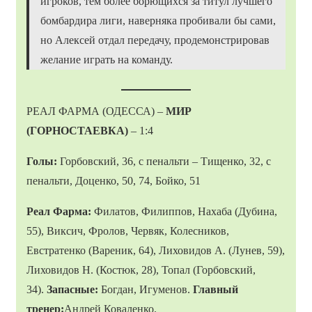
игроков, тем более борющихся за титул лучшего
бомбардира лиги, наверняка пробивали бы сами,
но Алексей отдал передачу, продемонстрировав
желание играть на команду.
РЕАЛ ФАРМА (ОДЕССА) –
МИР
(ГОРНОСТАЕВКА)
– 1:4
Голы:
Горбовский, 36, с пенальти – Тищенко, 32, с
пенальти, Доценко, 50, 74, Бойко, 51
Реал Фарма:
Филатов, Филиппов, Нахаба (Дубина,
55), Виксич, Фролов, Червяк, Колесников,
Евстратенко (Вареник, 64), Лиховидов А. (Лунев, 59),
Лиховидов Н. (Костюк, 28), Топал (Горбовский,
34).
Запасные:
Богдан, Игуменов.
Главный
тренер:
Андрей Коваленко.