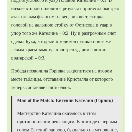
подача углового и удар головой Кателина – 0:1. В
начале второй половины результат принесла быстрая
атака левым флангом: навес, рикошет, скидка
головой на дальнюю стойку от Фетисова и удар в
упор того же Кателина – 0:2. Ну и разгромным счет
сделал Бука, который в ходе контратаки опять же
левым краем замкнул прострел ударом с линии
вратарской – 0:3.
Победа позволила Горняка закрепиться на втором
месте таблицы, отставание Кристалла от которого
теперь составляет пять очков.
Man of the Match: Евгений Кателин (Горняк)
Мастерство Кателина оказалось в этом
противостоянии решающим. В эпизоде с первым
голом Евгений здорово, буквально на мгновение,