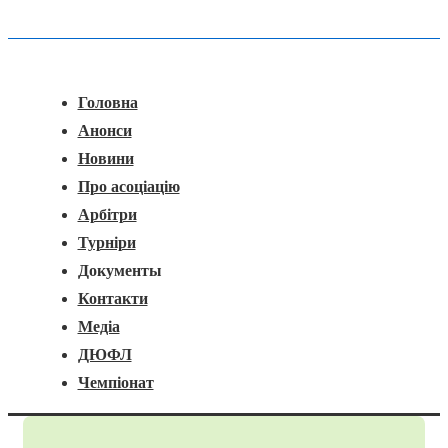
Головна
Меню
Навігація
Головна
Анонси
Новини
Про асоціацію
Арбітри
Турніри
Документы
Контакти
Медіа
ДЮФЛ
Чемпіонат