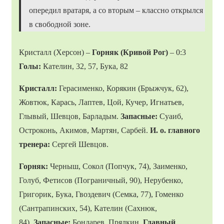
опередил вратаря, а со вторым – классно открылся
в свободной зоне.
Кристалл (Херсон) –
Горняк (Кривой Рог)
– 0:3
Голы:
Кателин, 32, 57, Бука, 82
Кристалл:
Герасименко, Корякин (Брыжчук, 62),
Жовтюк, Карась, Лаптев, Цой, Кучер, Игнатьев,
Глывый, Шевцов, Барладым.
Запасные:
Суаиб,
Остроконь, Акимов, Мартян, Сарбей.
И. о. главного
тренера:
Сергей Шевцов.
Горняк:
Черныш, Сокол (Попчук, 74), Заименко,
Голуб, Фетисов (Пограничный, 90), Нерубенко,
Григорик, Бука, Гвоздевич (Семка, 77), Гоменко
(Сантрапинских, 54), Кателин (Сахнюк,
84).
Запасные:
Бондарев, Прялкин.
Главный