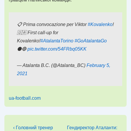
📋 Prima convocazione per Viktor
#Kovalenko
!
🇺🇦 First call-up for
Kovalenko!
#AtalantaTorino
#GoAtalantaGo
⚫️🔵
pic.twitter.com/54FRbq05KK
— Atalanta B.C. (@Atalanta_BC)
February 5,
2021
ua-football.com
Навігація
Попередній
Наступний
‹ Головний тренер
Гендиректор Аталанти: