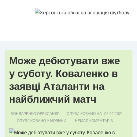
↓
Перейти
до
основного
Головна
МЕНЮ
вмісту
Навігація
Може дебютувати вже
у суботу. Коваленко в
заявці Аталанти на
найближчий матч
БОНДАРЕНКО ОЛЕКСАНДР
ОПУБЛІКОВАНО НА
06.02.2021
ОПУБЛІКОВАНО У
НОВИНИ
НЕМАЄ КОМЕНТАРІВ