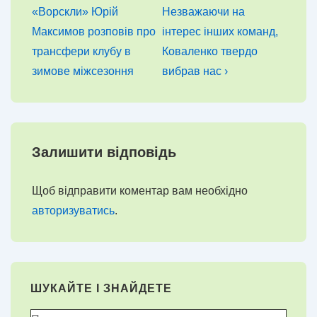
запис
запис
записів
«Ворскли» Юрій
Незважаючи на
Максимов розповів про
інтерес інших команд,
трансфери клубу в
Коваленко твердо
зимове міжсезоння
вибрав нас ›
Залишити відповідь
Щоб відправити коментар вам необхідно
авторизуватись
.
ШУКАЙТЕ І ЗНАЙДЕТЕ
Пошук