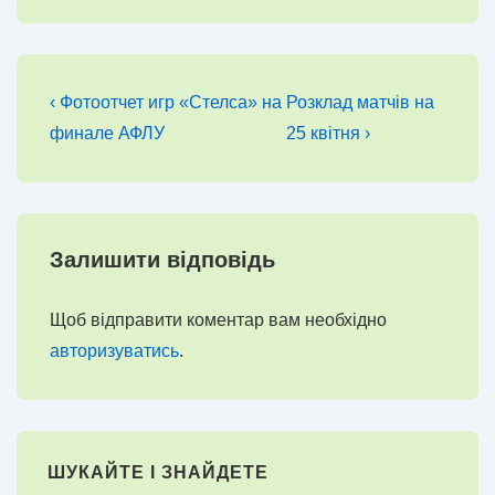
Навігація
Попередній
Наступний
‹ Фотоотчет игр «Стелса» на
Розклад матчів на
запис
запис
записів
финале АФЛУ
25 квітня ›
Залишити відповідь
Щоб відправити коментар вам необхідно
авторизуватись
.
ШУКАЙТЕ І ЗНАЙДЕТЕ