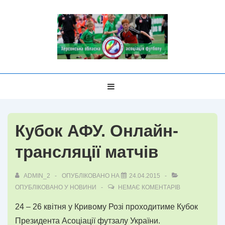
↓
Перейти
до
основного
вмісту
Головна
МЕНЮ
Навігація
Кубок АФУ. Онлайн-
трансляції матчів
ADMIN_2
ОПУБЛІКОВАНО НА
24.04.2015
ОПУБЛІКОВАНО У
НОВИНИ
НЕМАЄ КОМЕНТАРІВ
24 – 26 квітня у Кривому Розі проходитиме Кубок
Президента Асоціації футзалу України.