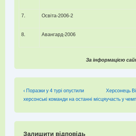
7.
Освіта-2006-2
8.
Авангард-2006
За інформацією са
Навігація
Попередній
Наступний
‹ Поразки у 4 турі опустили
Херсонець Ві
запис
запис
записів
херсонські команди на останні місця
участь у чемп
Залишити відповідь