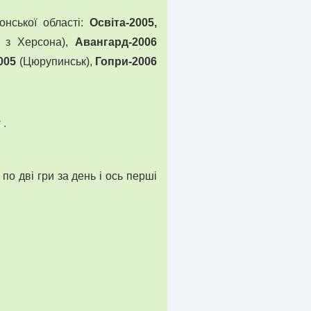
онської області:
Освіта-2005,
 з Херсона),
Авангард-2006
005
(Цюрупинськ),
Гопри-2006
по дві гри за день і ось перші