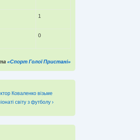
1
0
йта
«Спорт Голої Пристані»
ктор Коваленко візьме
іонаті світу з футболу ›