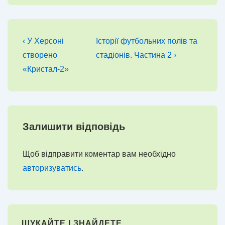
Навігація
Попередній
Наступний
‹ У Херсоні
Історії футбольних полів та
запис
запис
записів
створено
стадіонів. Частина 2 ›
«Кристал-2»
Залишити відповідь
Щоб відправити коментар вам необхідно
авторизуватись
.
ШУКАЙТЕ І ЗНАЙДЕТЕ