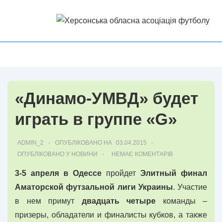
↓
Перейти
до
основного
Головна
МЕНЮ
вмісту
Навігація
«Динамо-УМВД» будет
играть в группе «G»
ADMIN_2
ОПУБЛІКОВАНО НА
03.04.2015
ОПУБЛІКОВАНО У
НОВИНИ
НЕМАЄ КОМЕНТАРІВ
3-5 апреля в Одессе
пройдет
Элитный финал
Аматорской футзальной лиги Украины
. Участие
в нем примут
двадцать четыре
команды –
призеры, обладатели и финалисты кубков, а также