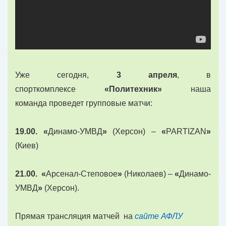
Уже сегодня,
3 апреля
, в
спорткомплексе
«Политехник»
наша
команда проведет групповые матчи:
19.00. «
Динамо-УМВД
»
(Херсон) –
«
PARTIZAN
»
(Киев)
21.00
.
«
Арсенал-Степовое
»
(Николаев) –
«
Динамо-
УМВД
»
(Херсон).
Прямая трансляция матчей на
сайте АФЛУ