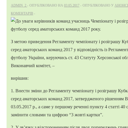
ADMIN_2
ОПУБЛІКОВАНО НА
03.05.2017
ОПУБЛІКОВАНО У
АНОНС
КОМЕНТАРІВ
З метою приведення Регламенту чемпіонату і розіграшу Куб
серед аматорських команд 2017 у відповідність із Регламен
футболу України, керуючись ст. 43 Статуту Херсонської обл
Виконавчий комітет, –
вирішив:
1. Внести зміни до Регламенту чемпіонату і розіграшу Кубк
серед аматорських команд 2017, затвердженого рішенням В
03.05.2017 р., а саме у першому реченні пункту 4 статті 40
замінити словами та цифрою “3 жовті картки”.
2. У зв’язку з відстороненням після двох попереджень гра