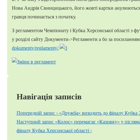
Нова Андрія Свинцицького, його жовті картки анулюються
гравця починається з початку.
З регламентом Чемпіонату і Кубка Херсонської області з 
у розділі сайту Документи->Регламенти а бо за посилання
dokumenty/reglamenty/
.
Навігація записів
Попередній запис
‹ «Дружба» виходить до фіналу Кубка 
Наступний запис
«Колос» перемагає «Каховку» у післяма
фіналу Кубка Херсонської області ›