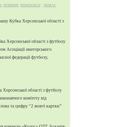
И
,
НОВИНИ
,
ЧЕМПІОНАТ
НЕМАЄ
ка Херсонської області з футболу
том Асоціації аматорського
асної федерації футболу,
а Херсонської області з футболу
иконавчого комітету від
 слова та цифру “2 жовті картки”
вця команди «Колос» ОТГ Асканія-