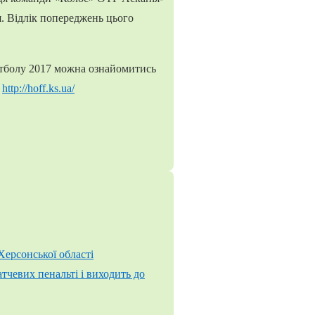
. Відлік попереджень цього
футболу 2017 можна ознайомитись
м
http://hoff.ks.ua/
Херсонської області
тчевих пенальті і виходить до