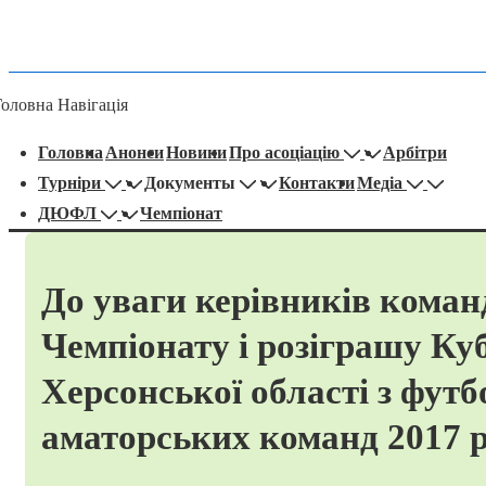
Головна Навігація
Головна
Анонси
Новини
Про асоціацію
Арбітри
Турніри
Документы
Контакти
Медіа
ДЮФЛ
Чемпіонат
До уваги керівників коман
Чемпіонату і розіграшу Ку
Херсонської області з футб
аматорських команд 2017 р