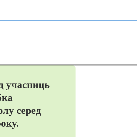
д учасниць
бка
олу серед
оку.