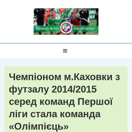
↓
Перейти
до
основного
вмісту
Головна
МЕНЮ
Навігація
Чемпіоном м.Каховки з
футзалу 2014/2015
серед команд Першої
ліги стала команда
«Олімпієць»