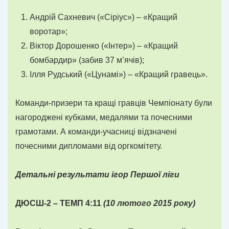
Андрій Сахневич («Сіріус») – «Кращий
воротар»;
Віктор Дорошенко («Інтер») – «Кращий
бомбардир» (забив 37 м’ячів);
Ілля Рудський («Цунамі») – «Кращий гравець».
Команди-призери та кращі гравців Чемпіонату були
нагороджені кубками, медалями та почесними
грамотами. А команди-учасниці відзначені
почесними дипломами від оргкомітету.
Детальні результати ігор Першої ліги
ДЮСШ-2
–
ТЕМП 4:11
(
10
лютого
2015
року)