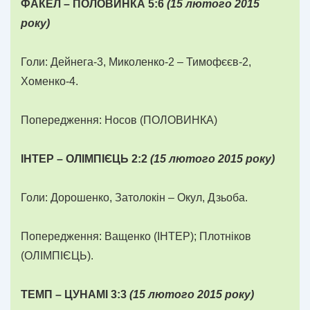
ФАКЕЛ – ПОЛОВИНКА 5:6
(
1
5 лютого
2015
року)
Голи: Дейнега-3, Миколенко-2 – Тимофєєв-2,
Хоменко-4.
Попередження: Носов (ПОЛОВИНКА)
І
НТЕР – ОЛ
І
МП
ІЄ
Ц
Ь
2:2
(
1
5 лютого
2015
року)
Голи: Дорошенко, Затолокін – Окул, Дзьоба.
Попередження: Ващенко (ІНТЕР); Плотніков
(ОЛІМПІЄЦЬ).
ТЕМП – ЦУНАМ
І
3:3
(
1
5 лютого
2015
року)