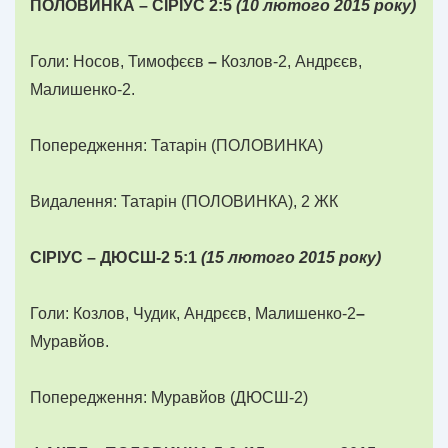
ПОЛОВИНКА – С
І
Р
І
УС 2:5
(
10
лютого
2015
року)
Голи: Носов, Тимофєєв
–
Козлов-2, Андрєєв,
Малишенко-2.
Попередження: Татарін (ПОЛОВИНКА)
Видалення: Татарін (ПОЛОВИНКА), 2 ЖК
С
І
Р
І
УС – ДЮСШ-2 5:1
(
1
5 лютого
2015
року)
Голи: Козлов, Чудик, Андрєєв, Малишенко-2
–
Муравйов.
Попередження: Муравйов (ДЮСШ-2)