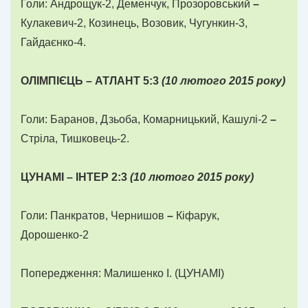
Голи: Андрощук-2, Деменчук, Прозоровський
–
Кулакевич-2, Козинець, Возовик, Чугункин-3,
Гайдаєнко-4.
ОЛ
І
МП
ІЄ
Ц
Ь
–
АТЛАНТ 5:3
(
10
лютого
2015
року)
Голи: Баранов, Дзьоба, Комарницький, Кашулі-2
–
Стріла, Тишковець-2.
ЦУНАМ
І
–
І
НТЕР 2:3
(
10
лютого
2015
року)
Голи: Панкратов, Чернишов
–
Кіфарук,
Дорошенко-2
Попередження: Малишенко І. (ЦУНАМІ)