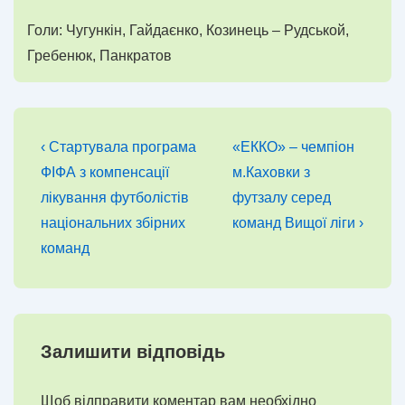
Голи: Чугункін, Гайдаєнко, Козинець – Рудськой,
Гребенюк, Панкратов
Навігація
Попередній
Наступний
‹ Стартувала програма
«ЕККО» – чемпіон
запис
запис
записів
ФІФА з компенсації
м.Каховки з
лікування футболістів
футзалу серед
національних збірних
команд Вищої ліги ›
команд
Залишити відповідь
Щоб відправити коментар вам необхідно