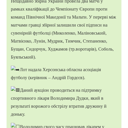
Нещодавно збірна України провела два матчі у
рамках кваліфікації до Чемпіонату Європи проти
команд Північної Македонії та Мальти. У перерві між
матчами гравці збірної залишили свої підписи на
сувенірній футболці (Миколенко, Маліновський,
Матвієнко, Лунін, Мудрик, Тимчик, Степаненко,
Бущан, Сидорчук, Худжамов (тр.воротарів), Соболь,
Буяльський).
Лот надала Херсонська обласна асоціація
футболу
(керівник – Андрій Гордєєв).
Даний аукціон проводиться на підтримку
спортивного лікаря Володимира Дудки, який в
результаті ворожого обстрілу втратив дружину й
доньку.
Володимир свого часу працював лікарем у