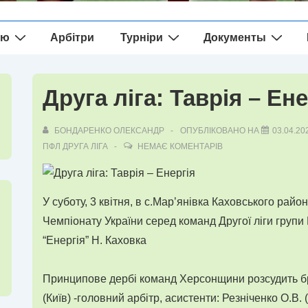
ію
Арбітри
Турніри
Документы
Друга ліга: Таврія – Ене
БОНДАРЕНКО ОЛЕКСАНДР
ОПУБЛІКОВАНО НА
03.04.20
ПФЛ ДРУГА ЛІГА
НЕМАЄ КОМЕНТАРІВ
У суботу, 3 квітня, в с.Мар’янівка Каховського райо
Чемпіонату України серед команд Другої ліги групи
“Енергія” Н. Каховка
Принципове дербі команд Херсонщини розсудить бри
(Київ) -головний арбітр, асистенти: Резніченко О.В.