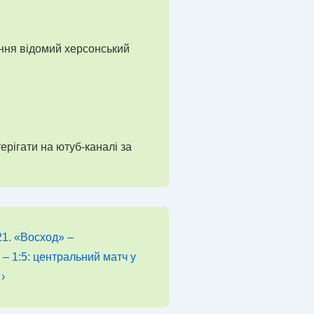
ння відомий херсонський
ерігати на ютуб-каналі за
21. «Восход» –
– 1:5: центральний матч у
›