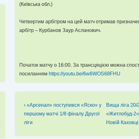
(Київська обл.)
Четвертим арбітром на цей матч отримав призначе
арбітр – Курбанов Заур Асланович.
Початок матчу о 16:00. За трансцяцією можна спост
посиланням
https://youtu.be/6w6WOS68FHU
Навігація
Попередній
Наступний
‹ «Арсенал» поступився «Яско» у
Вища ліга 20/
запис
запис
записів
першому матчі 1/8 фіналу Другої
«Житлобуд-2» 
ліги
Новій Каховці 