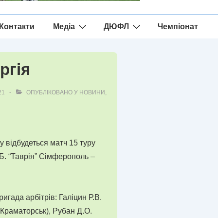
Контакти
Медіа
ДЮФЛ
Чемпіонат
ргія
21
ОПУБЛІКОВАНО У
НОВИНИ
,
ну відбудеться матч 15 туру
 Б. “Таврія” Сімферополь –
гада арбітрів: Галіцин Р.В.
 (Краматорськ), Рубан Д.О.