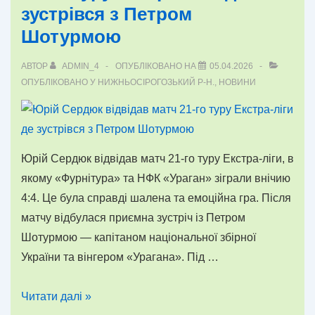
зустрівся з Петром
№14
Шотурмою
Дмитро
Постолюк
АВТОР
ADMIN_4
ОПУБЛІКОВАНО НА
05.04.2026
ОПУБЛІКОВАНО У
НИЖНЬОСІРОГОЗЬКИЙ Р-Н.
,
НОВИНИ
Юрій Сердюк відвідав матч 21-го туру Екстра-ліги, в
якому «Фурнітура» та НФК «Ураган» зіграли внічию
4:4. Це була справді шалена та емоційна гра. Після
матчу відбулася приємна зустріч із Петром
Шотурмою — капітаном національної збірної
України та вінгером «Урагана». Під …
Юрій
Читати далі »