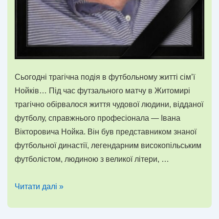
Сьогодні трагічна подія в футбольному житті сім’ї
Нойків… Під час футзального матчу в Житомирі
трагічно обірвалося життя чудової людини, відданої
футболу, справжнього професіонала — Івана
Вікторовича Нойка. Він був представником знаної
футбольної династії, легендарним високопільським
футболістом, людиною з великої літери, …
Пішов
Читати далі »
з
життя