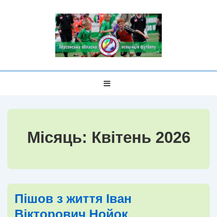
↓
Перейти
до
основного
вмісту
Головна
МЕНЮ
Навігація
Місяць:
Квітень 2026
Пішов з життя Іван
Вікторович Нойок