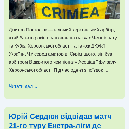
Дмитро Постолюк — відомий херсонський арбітр,
який багато років працював на матчах Чемпіонату
та Кубка Херсонської області, а також ДЮФЛ
України, ЧУ серед аматорів. Окрім цього, він був
арбітром Відкритого чемпіонату Асоціації футзалу
Херсонської області. Під час однієї з поїздок …
Рубрика:
Читати далі »
Футбольна
громадськість
Херсонщини
Юрій Сердюк відвідав матч
за
21-го туру Екстра-ліги де
кордоном.