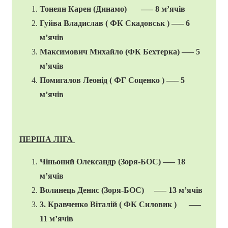
Тонеян Карен (Динамо) —– 8 м’ячів
Гуйва Владислав ( ФК Скадовськ ) —– 6
м’ячів
Максимович Михайло (ФК Бехтерка) —– 5
м’ячів
Помигалов Леонід ( ФГ Соценко ) —– 5
м’ячів
ПЕРША ЛІГА
Чіньоний Олександр (Зоря-БОС) —– 18
м’ячів
Волинець Денис (Зоря-БОС) —– 13 м’ячів
3. Кравченко Віталій ( ФК Силовик ) —–
11 м’ячів