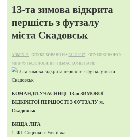
13-та зимова відкрита
першість з футзалу
міста Скадовськ
ADMIN_2
ОПУБЛІКОВАНО НА
08.12.2017
ОПУБЛІКОВАНО У
МІНІ-ФУТБОЛ
,
НОВИНИ
НЕМАЄ КОМЕНТАРІВ
КОМАНДИ-УЧАСНИЦІ 13-ої ЗИМОВОЇ
ВІДКРИТОЇ ПЕРШОСТІ З ФУТЗАЛУ м.
Скадовськ
ВИЩА ЛІГА
1. ФГ Соценко с.Улянівка