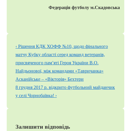
Федерація футболу м.Скадовська
Навігація
Попередній
‹ Рішення КДК ХОФФ №10, щодо фінального
записів
запис
матчу Кубку області серед команд ветеранів,
присвяченого пам’яті Героя України В.О.
Найдьонової, між командами «Тавричанка»
Асканійське – «Вікторія» Бехтери
Наступний
8 грудня 2017 р. відкрито футбольний майданчик
запис
у селі Чорнобаївка! ›
Залишити відповідь