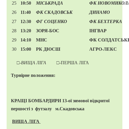
25
10:50
МІСЬКРАДА
ФК
НОВОМИКОЛ
26
11:40
ФК
СКАДОВСЬК
ДИНАМО
27
12:30
ФГ
СОЦЕНКО
ФК
БЕХТЕРКА
28
13:20
ЗОРЯ-БОС
ІНГВАР
29
14:10
МНС
ФК СОЛДАТСЬК
30
15:00
РК ДЮСШ
АГРО-ЛЕКС
□-
ВИЩА ЛІГА
□-ПЕРША ЛІГА
Турнірне положення:
КРАЩІ БОМБАРДИРИ
13-ої зимової відкритої
першості
з футзалу м.Скадовська
ВИЩА ЛІГА